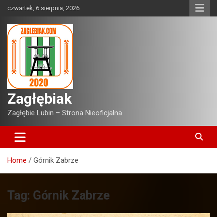
Skip
czwartek, 6 sierpnia, 2026
to
content
Zagłębiak
Zagłębie Lubin – Strona Nieoficjalna
Home
Górnik Zabrze
Tag:
Górnik Zabrze