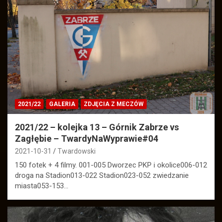
2021/22
GALERIA
ZDJĘCIA Z MECZÓW
2021/22 – kolejka 13 – Górnik Zabrze vs
Zagłębie – TwardyNaWyprawie#04
2021-10-31
Twardowski
150 fotek + 4 filmy. 001-005 Dworzec PKP i okolice006-012
droga na Stadion013-022 Stadion023-052 zwiedzanie
miasta053-153…