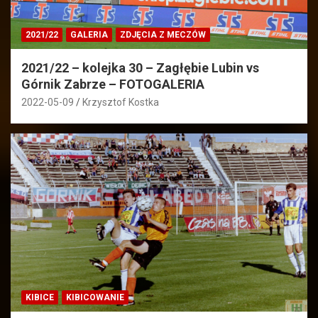
2021/22
GALERIA
ZDJĘCIA Z MECZÓW
2021/22 – kolejka 30 – Zagłębie Lubin vs
Górnik Zabrze – FOTOGALERIA
2022-05-09
Krzysztof Kostka
KIBICE
KIBICOWANIE