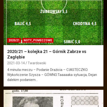
2020/21
NOTY_POMECZOWE
2020/21 – kolejka 21 – Górnik Zabrze vs
Zagłębie
2021-03-14
Twardowski
4 minuta meczu – Podanie Drażicia – CIASTECZKO.
Wykończenie Szysza – GÓWNO.Taaaaaka sytuacja, Dejan
dalekim podaniem…