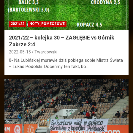
2021/22
NOTY_POMECZOWE
2021/22 – kolejka 30 – ZAGŁĘBIE vs Górnik
Zabrze 2:4
2022-05-15
Twardowski
0- Na Lubińskiej murawie dziś pobiega sobie Mistrz Świata
– Lukas Podolski. Doceńmy ten fakt, bo…