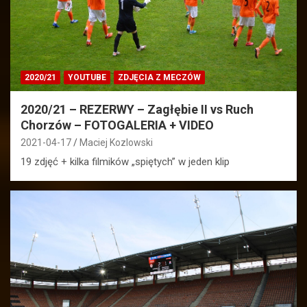
2020/21
YOUTUBE
ZDJĘCIA Z MECZÓW
2020/21 – REZERWY – Zagłębie II vs Ruch
Chorzów – FOTOGALERIA + VIDEO
2021-04-17
Maciej Kozlowski
19 zdjęć + kilka filmików „spiętych” w jeden klip