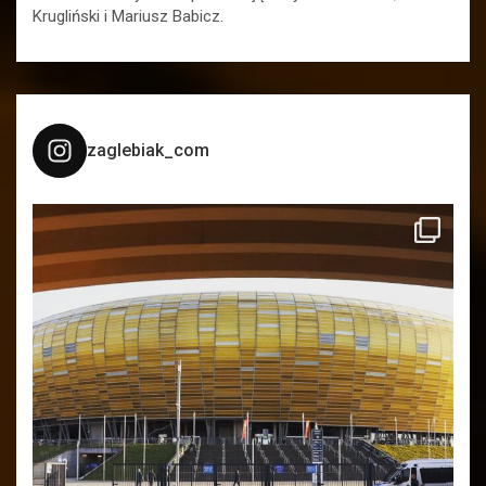
Krugliński i Mariusz Babicz.
zaglebiak_com