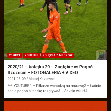
2020/21
YOUTUBE
ZDJĘCIA Z MECZÓW
2020/21 – kolejka 29 – Zagłębie vs Pogoń
Szczecin – FOTOGALERIA + VIDEO
2021-05-09
Maciej Kozlowski
*** YOUTUBE:1 – Piłkarze wchodzą na murawę2 – Ładnie
sobie pogoń piłeczkę rozgrywa3 – Sevela wkurf4…