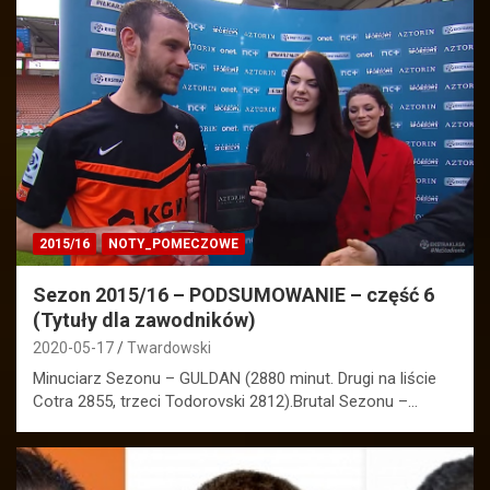
2015/16
NOTY_POMECZOWE
Sezon 2015/16 – PODSUMOWANIE – część 6
(Tytuły dla zawodników)
2020-05-17
Twardowski
Minuciarz Sezonu – GULDAN (2880 minut. Drugi na liście
Cotra 2855, trzeci Todorovski 2812).Brutal Sezonu –…