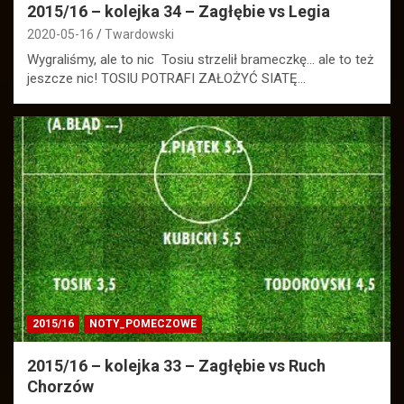
2015/16 – kolejka 34 – Zagłębie vs Legia
2020-05-16
Twardowski
Wygraliśmy, ale to nic Tosiu strzelił brameczkę… ale to też
jeszcze nic! TOSIU POTRAFI ZAŁOŻYĆ SIATĘ…
2015/16
NOTY_POMECZOWE
2015/16 – kolejka 33 – Zagłębie vs Ruch
Chorzów