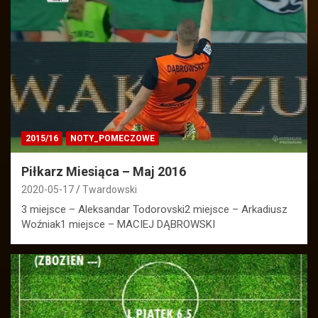
2015/16
NOTY_POMECZOWE
Piłkarz Miesiąca – Maj 2016
2020-05-17
Twardowski
3 miejsce – Aleksandar Todorovski2 miejsce – Arkadiusz
Woźniak1 miejsce – MACIEJ DĄBROWSKI