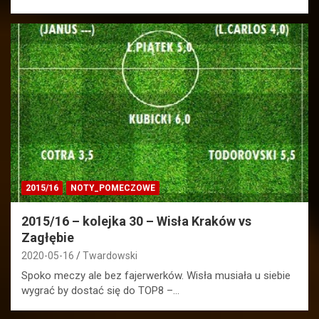
2015/16
NOTY_POMECZOWE
2015/16 – kolejka 30 – Wisła Kraków vs
Zagłębie
2020-05-16
Twardowski
Spoko meczy ale bez fajerwerków. Wisła musiała u siebie
wygrać by dostać się do TOP8 –…