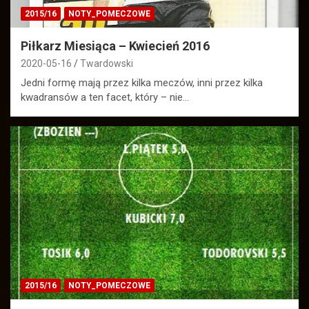
2015/16
NOTY_POMECZOWE
Piłkarz Miesiąca – Kwiecień 2016
2020-05-16
Twardowski
Jedni formę mają przez kilka meczów, inni przez kilka
kwadransów a ten facet, który – nie…
2015/16
NOTY_POMECZOWE