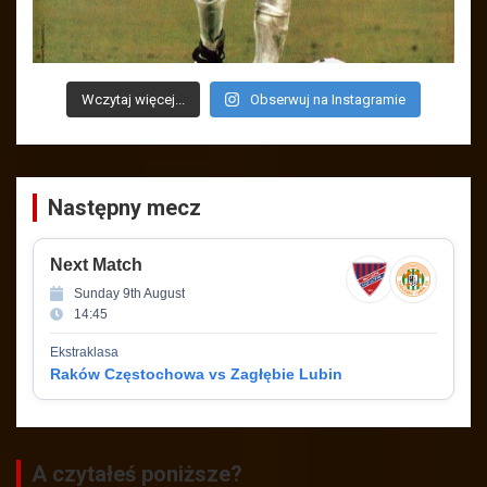
Wczytaj więcej...
Obserwuj na Instagramie
Następny mecz
Next Match
Sunday 9th August
14:45
Ekstraklasa
Raków Częstochowa vs Zagłębie Lubin
A czytałeś poniższe?