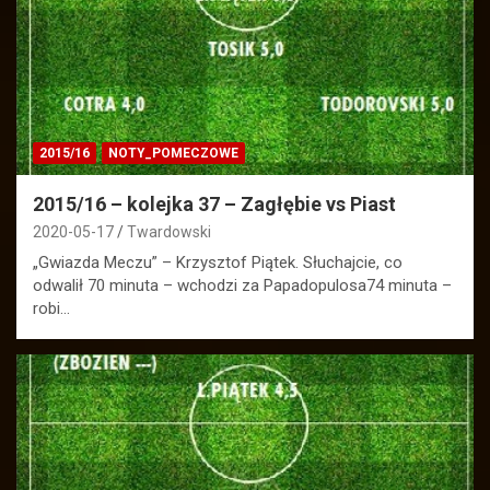
2015/16
NOTY_POMECZOWE
2015/16 – kolejka 37 – Zagłębie vs Piast
2020-05-17
Twardowski
„Gwiazda Meczu” – Krzysztof Piątek. Słuchajcie, co
odwalił 70 minuta – wchodzi za Papadopulosa74 minuta –
robi…