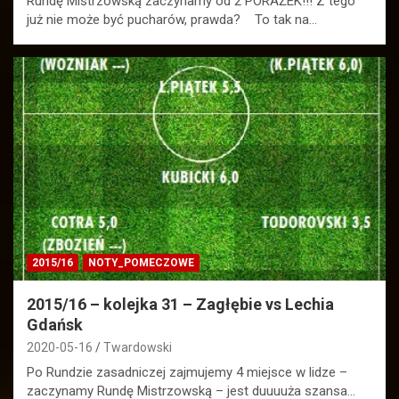
Rundę Mistrzowską zaczynamy od 2 PORAŻEK!!! Z tego
już nie może być pucharów, prawda? To tak na…
2015/16
NOTY_POMECZOWE
2015/16 – kolejka 31 – Zagłębie vs Lechia
Gdańsk
2020-05-16
Twardowski
Po Rundzie zasadniczej zajmujemy 4 miejsce w lidze –
zaczynamy Rundę Mistrzowską – jest duuuuża szansa…