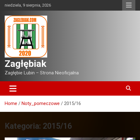
Skip
niedziela, 9 sierpnia, 2026
to
content
Zagłębiak
Zagłębie Lubin – Strona Nieoficjalna
Home
Noty_pomeczowe
2015/16
Kategoria:
2015/16