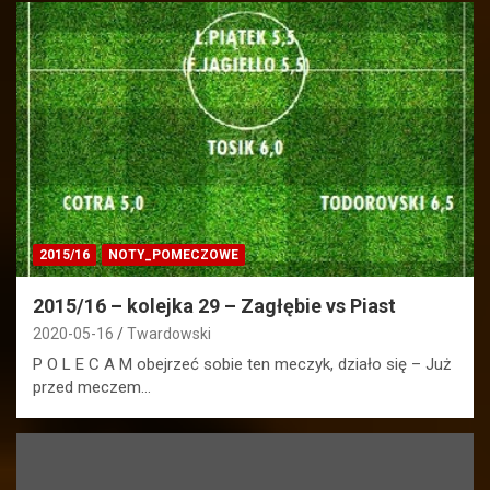
2015/16
NOTY_POMECZOWE
2015/16 – kolejka 29 – Zagłębie vs Piast
2020-05-16
Twardowski
P O L E C A M obejrzeć sobie ten meczyk, działo się – Już
przed meczem…