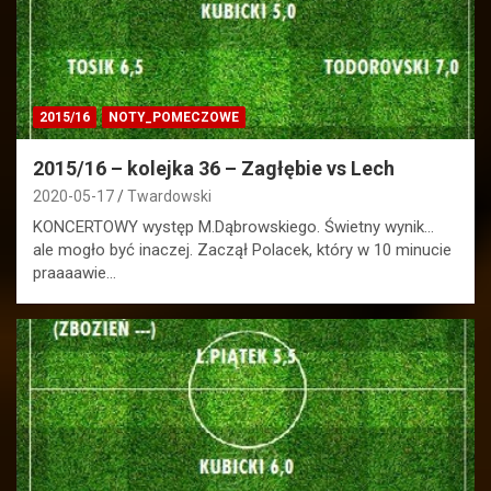
2015/16
NOTY_POMECZOWE
2015/16 – kolejka 36 – Zagłębie vs Lech
2020-05-17
Twardowski
KONCERTOWY występ M.Dąbrowskiego. Świetny wynik…
ale mogło być inaczej. Zaczął Polacek, który w 10 minucie
praaaawie…