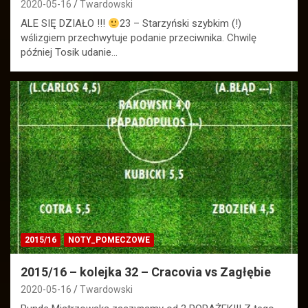
2020-05-16
Twardowski
ALE SIĘ DZIAŁO !!!
23 – Starzyński szybkim (!)
wślizgiem przechwytuje podanie przeciwnika. Chwilę
później Tosik udanie…
2015/16
NOTY_POMECZOWE
2015/16 – kolejka 32 – Cracovia vs Zagłębie
2020-05-16
Twardowski