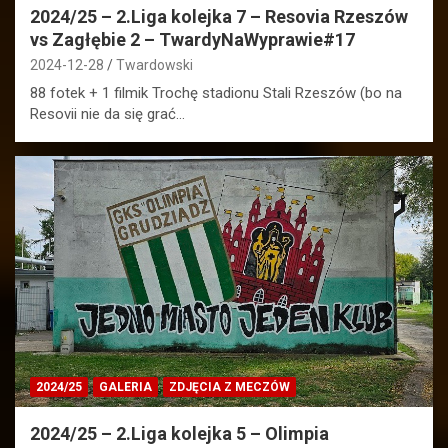
2024/25 – 2.Liga kolejka 7 – Resovia Rzeszów
vs Zagłębie 2 – TwardyNaWyprawie#17
2024-12-28
Twardowski
88 fotek + 1 filmik Trochę stadionu Stali Rzeszów (bo na
Resovii nie da się grać…
2024/25
GALERIA
ZDJĘCIA Z MECZÓW
2024/25 – 2.Liga kolejka 5 – Olimpia