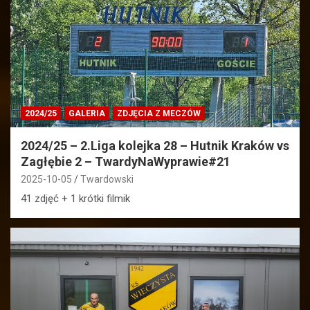
2024/25
GALERIA
ZDJĘCIA Z MECZÓW
2024/25 – 2.Liga kolejka 28 – Hutnik Kraków vs
Zagłębie 2 – TwardyNaWyprawie#21
2025-10-05
Twardowski
41 zdjęć + 1 krótki filmik