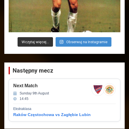
Wczytaj więcej...
Obserwuj na Instagramie
Następny mecz
Next Match
Sunday 9th August
14:45
Ekstraklasa
Raków Częstochowa vs Zagłębie Lubin