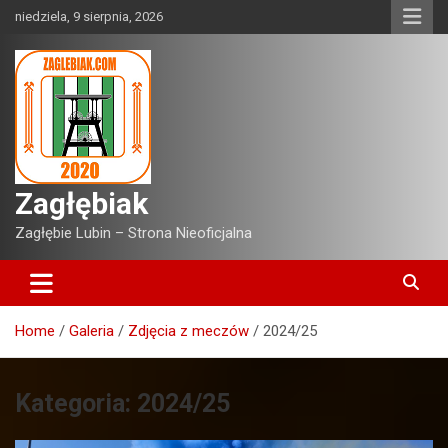
Skip
niedziela, 9 sierpnia, 2026
to
content
Zagłębiak
Zagłębie Lubin – Strona Nieoficjalna
Home
Galeria
Zdjęcia z meczów
2024/25
Kategoria:
2024/25