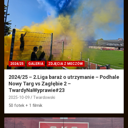
2024/25
GALERIA
ZDJĘCIA Z MECZÓW
2024/25 – 2.Liga baraż o utrzymanie – Podhale
Nowy Targ vs Zagłębie 2 –
TwardyNaWyprawie#23
2025-10-09
Twardowski
50 fotek + 1 filmik