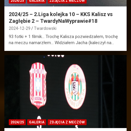
2024/25
GALERIA
ZDJĘCIA Z MECZÓW
2024/25 – 2.Liga kolejka 10 – KKS Kalisz vs
Zagłębie 2 – TwardyNaWyprawie#18
2024-12-29
Twardowski
93 fotki + 1 filmik… Trochę Kalisza pozwiedzałem, trochę
na meczu namarzłem… Widziałem Jacha (kaleczył na…
2024/25
GALERIA
ZDJĘCIA Z MECZÓW