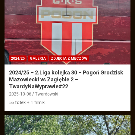
2024/25
GALERIA
ZDJĘCIA Z MECZÓW
2024/25 – 2.Liga kolejka 30 – Pogoń Grodzisk
Mazowiecki vs Zagłębie 2 –
TwardyNaWyprawie#22
2025-10-06
Twardowski
56 fotek + 1 filmik