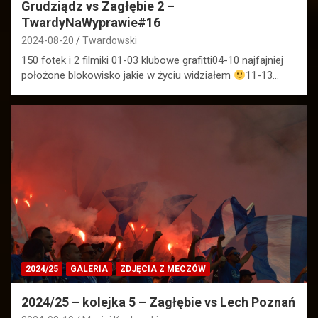
Grudziądz vs Zagłębie 2 –
TwardyNaWyprawie#16
2024-08-20
Twardowski
150 fotek i 2 filmiki 01-03 klubowe grafitti04-10 najfajniej
położone blokowisko jakie w życiu widziałem
11-13…
2024/25
GALERIA
ZDJĘCIA Z MECZÓW
2024/25 – kolejka 5 – Zagłębie vs Lech Poznań