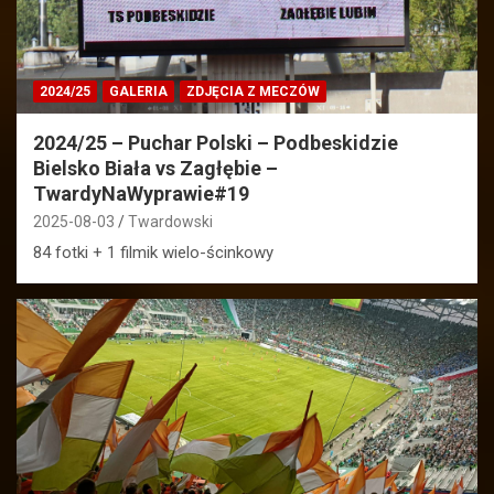
2024/25
GALERIA
ZDJĘCIA Z MECZÓW
2024/25 – Puchar Polski – Podbeskidzie
Bielsko Biała vs Zagłębie –
TwardyNaWyprawie#19
2025-08-03
Twardowski
84 fotki + 1 filmik wielo-ścinkowy