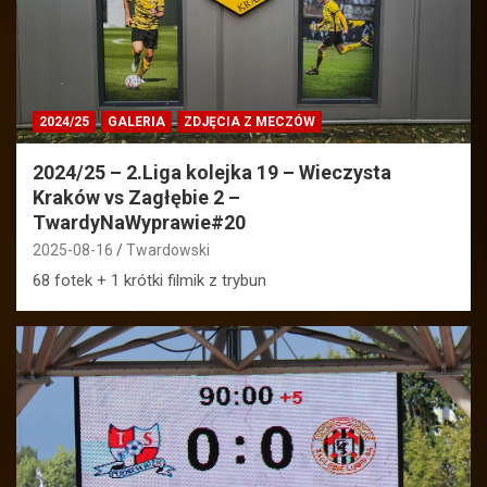
2024/25
GALERIA
ZDJĘCIA Z MECZÓW
2024/25 – 2.Liga kolejka 19 – Wieczysta
Kraków vs Zagłębie 2 –
TwardyNaWyprawie#20
2025-08-16
Twardowski
68 fotek + 1 krótki filmik z trybun