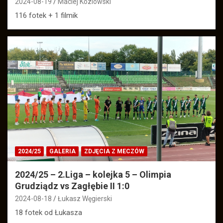
2024-08-19
Maciej Kozlowski
116 fotek + 1 filmik
2024/25
GALERIA
ZDJĘCIA Z MECZÓW
2024/25 – 2.Liga – kolejka 5 – Olimpia
Grudziądz vs Zagłębie II 1:0
2024-08-18
Łukasz Węgierski
18 fotek od Łukasza