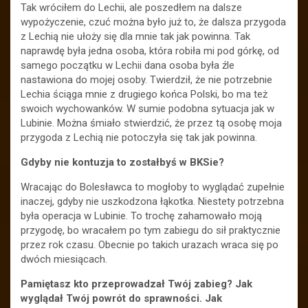
Tak wróciłem do Lechii, ale poszedłem na dalsze
wypożyczenie, czuć można było już to, że dalsza przygoda
z Lechią nie ułoży się dla mnie tak jak powinna. Tak
naprawdę była jedna osoba, która robiła mi pod górkę, od
samego początku w Lechii dana osoba była źle
nastawiona do mojej osoby. Twierdził, że nie potrzebnie
Lechia ściąga mnie z drugiego końca Polski, bo ma też
swoich wychowanków. W sumie podobna sytuacja jak w
Lubinie. Można śmiało stwierdzić, że przez tą osobę moja
przygoda z Lechią nie potoczyła się tak jak powinna.
Gdyby nie kontuzja to zostałbyś w BKSie?
Wracając do Bolesławca to mogłoby to wyglądać zupełnie
inaczej, gdyby nie uszkodzona łąkotka. Niestety potrzebna
była operacja w Lubinie. To trochę zahamowało moją
przygodę, bo wracałem po tym zabiegu do sił praktycznie
przez rok czasu. Obecnie po takich urazach wraca się po
dwóch miesiącach.
Pamiętasz kto przeprowadzał Twój zabieg? Jak
wyglądał Twój powrót do sprawności. Jak