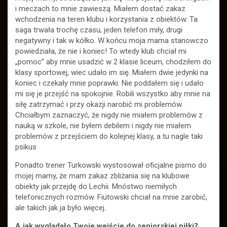
i meczach to mnie zawieszą. Miałem dostać zakaz
wchodzenia na teren klubu i korzystania z obiektów. Ta
saga trwała trochę czasu, jeden telefon miły, drugi
negatywny i tak w kółko. W końcu moja mama stanowczo
powiedziała, że nie i koniec! To wtedy klub chciał mi
„pomoc” aby mnie usadzić w 2 klasie liceum, chodziłem do
klasy sportowej, wiec udało im się. Miałem dwie jedynki na
koniec i czekały mnie poprawki. Nie poddałem się i udało
mi się je przejść na spokojnie. Robili wszystko aby mnie na
siłę zatrzymać i przy okazji narobić mi problemów.
Chciałbym zaznaczyć, że nigdy nie miałem problemów z
nauką w szkole, nie byłem debilem i nigdy nie miałem
problemów z przejściem do kolejnej klasy, a tu nagle taki
psikus
Ponadto trener Turkowski wystosował oficjalne pismo do
mojej mamy, że mam zakaz zbliżania się na klubowe
obiekty jak przejdę do Lechii. Mnóstwo niemiłych
telefonicznych rozmów. Fiutowski chciał na mnie zarobić,
ale takich jak ja było więcej.
A jak wyglądało Twoje wejście do seniorskiej piłki?