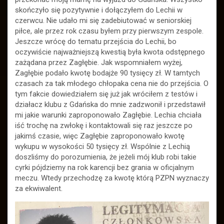
skończyło się pozytywnie i dołączyłem do Lechii w
czerwcu. Nie udało mi się zadebiutować w seniorskiej
piłce, ale przez rok czasu byłem przy pierwszym zespole.
Jeszcze wrócę do tematu przejścia do Lechii, bo
oczywiście najważniejszą kwestią była kwota odstępnego
zażądana przez Zagłębie. Jak wspomniałem wyżej,
Zagłębie podało kwotę bodajże 90 tysięcy zł. W tamtych
czasach za tak młodego chłopaka cena nie do przejścia. O
tym fakcie dowiedziałem się już jak wróciłem z testów i
działacz klubu z Gdańska do mnie zadzwonił i przedstawił
mi jakie warunki zaproponowało Zagłębie. Lechia chciała
iść trochę na zwłokę i kontaktowali się raz jeszcze po
jakimś czasie, więc Zagłębie zaproponowało kwotę
wykupu w wysokości 50 tysięcy zł. Wspólnie z Lechią
doszliśmy do porozumienia, że jeżeli mój klub robi takie
cyrki pójdziemy na rok karencji bez grania w oficjalnym
meczu. Wtedy przechodzę za kwotę którą PZPN wyznaczy
za ekwiwalent.