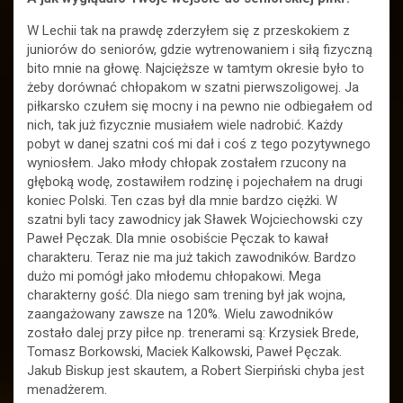
W Lechii tak na prawdę zderzyłem się z przeskokiem z
juniorów do seniorów, gdzie wytrenowaniem i siłą fizyczną
bito mnie na głowę. Najcięższe w tamtym okresie było to
żeby dorównać chłopakom w szatni pierwszoligowej. Ja
piłkarsko czułem się mocny i na pewno nie odbiegałem od
nich, tak już fizycznie musiałem wiele nadrobić. Każdy
pobyt w danej szatni coś mi dał i coś z tego pozytywnego
wyniosłem. Jako młody chłopak zostałem rzucony na
głęboką wodę, zostawiłem rodzinę i pojechałem na drugi
koniec Polski. Ten czas był dla mnie bardzo ciężki. W
szatni byli tacy zawodnicy jak Sławek Wojciechowski czy
Paweł Pęczak. Dla mnie osobiście Pęczak to kawał
charakteru. Teraz nie ma już takich zawodników. Bardzo
dużo mi pomógł jako młodemu chłopakowi. Mega
charakterny gość. Dla niego sam trening był jak wojna,
zaangażowany zawsze na 120%. Wielu zawodników
zostało dalej przy piłce np. trenerami są: Krzysiek Brede,
Tomasz Borkowski, Maciek Kalkowski, Paweł Pęczak.
Jakub Biskup jest skautem, a Robert Sierpiński chyba jest
menadżerem.