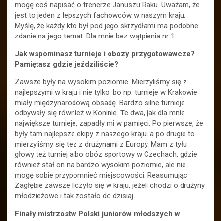
mogę coś napisać o trenerze Januszu Raku. Uważam, że
jest to jeden z lepszych fachowców w naszym kraju.
Myślę, że każdy kto był pod jego skrzydłami ma podobne
zdanie na jego temat. Dla mnie bez wątpienia nr 1.
Jak wspominasz turnieje i obozy przygotowawcze?
Pamiętasz gdzie jeździliście?
Zawsze były na wysokim poziomie. Mierzyliśmy się z
najlepszymi w kraju i nie tylko, bo np. turnieje w Krakowie
miały międzynarodową obsadę. Bardzo silne turnieje
odbywały się również w Koninie. Te dwa, jak dla mnie
największe turnieje, zapadły mi w pamięci. Po pierwsze, że
były tam najlepsze ekipy z naszego kraju, a po drugie to
mierzyliśmy się tez z drużynami z Europy. Mam z tyłu
głowy też turniej albo obóz sportowy w Czechach, gdzie
również stał on na bardzo wysokim poziomie, ale nie
mogę sobie przypomnieć miejscowości. Reasumując
Zagłębie zawsze liczyło się w kraju, jeżeli chodzi o drużyny
młodzieżowe i tak zostało do dzisiaj.
Finały mistrzostw Polski juniorów młodszych w