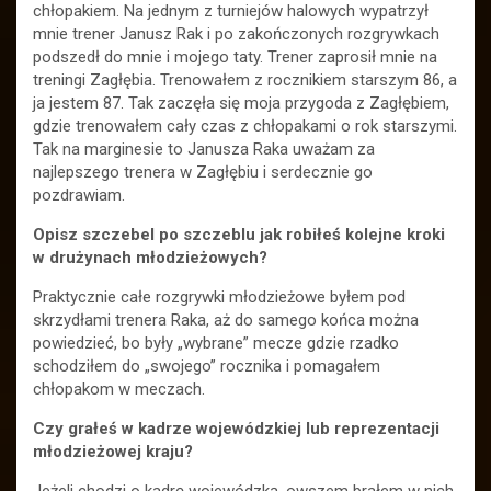
chłopakiem. Na jednym z turniejów halowych wypatrzył
mnie trener Janusz Rak i po zakończonych rozgrywkach
podszedł do mnie i mojego taty. Trener zaprosił mnie na
treningi Zagłębia. Trenowałem z rocznikiem starszym 86, a
ja jestem 87. Tak zaczęła się moja przygoda z Zagłębiem,
gdzie trenowałem cały czas z chłopakami o rok starszymi.
Tak na marginesie to Janusza Raka uważam za
najlepszego trenera w Zagłębiu i serdecznie go
pozdrawiam.
Opisz szczebel po szczeblu jak robiłeś kolejne kroki
w drużynach młodzieżowych?
Praktycznie całe rozgrywki młodzieżowe byłem pod
skrzydłami trenera Raka, aż do samego końca można
powiedzieć, bo były „wybrane” mecze gdzie rzadko
schodziłem do „swojego” rocznika i pomagałem
chłopakom w meczach.
Czy grałeś w kadrze wojewódzkiej lub reprezentacji
młodzieżowej kraju?