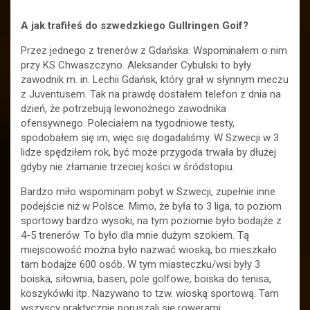
A jak trafiłeś do szwedzkiego Gullringen Goif?
Przez jednego z trenerów z Gdańska. Wspominałem o nim
przy KS Chwaszczyno. Aleksander Cybulski to były
zawodnik m. in. Lechii Gdańsk, który grał w słynnym meczu
z Juventusem. Tak na prawdę dostałem telefon z dnia na
dzień, że potrzebują lewonożnego zawodnika
ofensywnego. Poleciałem na tygodniowe testy,
spodobałem się im, więc się dogadaliśmy. W Szwecji w 3
lidze spędziłem rok, być może przygoda trwała by dłużej
gdyby nie złamanie trzeciej kości w śródstopiu.
Bardzo miło wspominam pobyt w Szwecji, zupełnie inne
podejście niż w Polsce. Mimo, że była to 3 liga, to poziom
sportowy bardzo wysoki, na tym poziomie było bodajże z
4-5 trenerów. To było dla mnie dużym szokiem. Tą
miejscowość można było nazwać wioską, bo mieszkało
tam bodajże 600 osób. W tym miasteczku/wsi były 3
boiska, siłownia, basen, pole golfowe, boiska do tenisa,
koszykówki itp. Nazywano to tzw. wioską sportową. Tam
wszyscy praktycznie poruszali się rowerami.