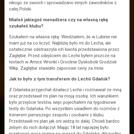
nikogo ze swoich i sprowadzano innych zawodników z
całej Polski.
Miałeś jakiegoś menadżera czy na własną rękę
szukałeś klubu?
Szukałem na własna rękę. Wiedziałem, że w Lubinie nie
mam już na co liczyć. Najbliżej było mi do Lecha, ale
ostatecznie odstraszyła ich kwota przedstawiona przez
Zagłębie. Przed odejściem do Lechii byłem jeszcze na
testach w Amice Wronki i Groclinie Dyskobolii Grodzisk
Wlkp. Zagłębie stawiało zaporowe ceny za mnie.
Jak to było z tym transferem do Lechii Gdańsk?
Z Gdańska przyjechał działacz Lechii i rozmawiał ze mną
oraz przedstawił mi plan na moją osobę. Ich warunkiem
było przejście testów, więc pojechałem na tygodniowe
testy do Gdańska. Po wszystkim usiadłem do rozmów z
trenerem pierwszego zespołu i osobami z klubu.
Przedstawili mi plan jak oni widzą to dalej. Chcieli bardzo
żebym do nich dołączył. Mając 18 lat najciężej było
przekonać moją mamę na wyjazd do Gdańska. Wszystko