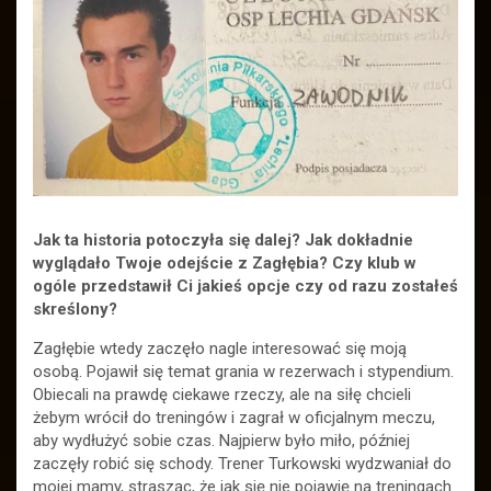
Jak ta historia potoczyła się dalej? Jak dokładnie
wyglądało Twoje odejście z Zagłębia? Czy klub w
ogóle przedstawił Ci jakieś opcje czy od razu zostałeś
skreślony?
Zagłębie wtedy zaczęło nagle interesować się moją
osobą. Pojawił się temat grania w rezerwach i stypendium.
Obiecali na prawdę ciekawe rzeczy, ale na siłę chcieli
żebym wrócił do treningów i zagrał w oficjalnym meczu,
aby wydłużyć sobie czas. Najpierw było miło, później
zaczęły robić się schody. Trener Turkowski wydzwaniał do
mojej mamy, strasząc, że jak się nie pojawię na treningach