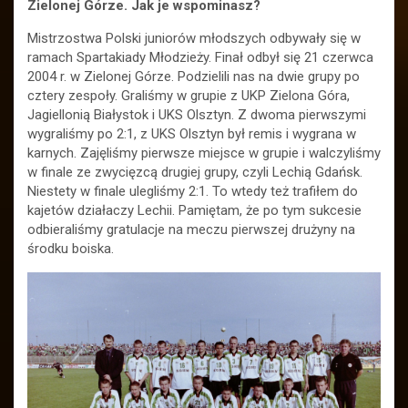
Zielonej Górze. Jak je wspominasz?
Mistrzostwa Polski juniorów młodszych odbywały się w
ramach Spartakiady Młodzieży. Finał odbył się 21 czerwca
2004 r. w Zielonej Górze. Podzielili nas na dwie grupy po
cztery zespoły. Graliśmy w grupie z UKP Zielona Góra,
Jagiellonią Białystok i UKS Olsztyn. Z dwoma pierwszymi
wygraliśmy po 2:1, z UKS Olsztyn był remis i wygrana w
karnych. Zajęliśmy pierwsze miejsce w grupie i walczyliśmy
w finale ze zwycięzcą drugiej grupy, czyli Lechią Gdańsk.
Niestety w finale ulegliśmy 2:1. To wtedy też trafiłem do
kajetów działaczy Lechii. Pamiętam, że po tym sukcesie
odbieraliśmy gratulacje na meczu pierwszej drużyny na
środku boiska.