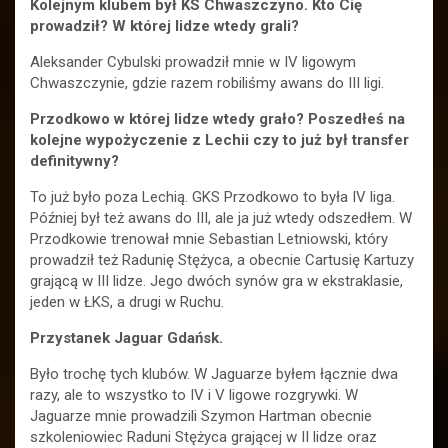
Kolejnym klubem był KS Chwaszczyno. Kto Cię
prowadził? W której lidze wtedy grali?
Aleksander Cybulski prowadził mnie w IV ligowym
Chwaszczynie, gdzie razem robiliśmy awans do III ligi.
Przodkowo w której lidze wtedy grało? Poszedłeś na
kolejne wypożyczenie z Lechii czy to już był transfer
definitywny?
To już było poza Lechią. GKS Przodkowo to była IV liga.
Później był też awans do III, ale ja już wtedy odszedłem. W
Przodkowie trenował mnie Sebastian Letniowski, który
prowadził też Radunię Stężyca, a obecnie Cartusię Kartuzy
grającą w III lidze. Jego dwóch synów gra w ekstraklasie,
jeden w ŁKS, a drugi w Ruchu.
Przystanek Jaguar Gdańsk.
Było trochę tych klubów. W Jaguarze byłem łącznie dwa
razy, ale to wszystko to IV i V ligowe rozgrywki. W
Jaguarze mnie prowadzili Szymon Hartman obecnie
szkoleniowiec Raduni Stężyca grającej w II lidze oraz