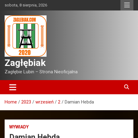
Skip
sobota, 8 sierpnia, 2026
to
content
Zagłębiak
Zagłębie Lubin – Strona Nieoficjalna
Home
2023
wrzesień
2
Damian Hebda
WYWIADY
Damian Hebda