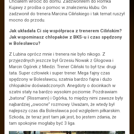
Chciałem wrócić do domu. Zadzwoniłem do Romka
Kujawy z prośba o pomoc w znalezieniu klubu. On
zadzwonił do trenera Marcina Cilińskiego i tak temat ruszył
mocno do przodu.
Jak układała Ci się współpraca z trenerem Cilińskim?
Jak wspominasz chłopaków z BKS-u i czas spędzony
w Bolesławcu?
Z Lubina oprócz mnie i trenera nie było nikogo. Z
przyjezdnych jeszcze był Grzesiu Nowak z Głogowa i
Marcin Ogórek z Miedzi. Trener Ciliński to był tzw. drugi
tata. Super człowiek i super trener. Mega fajny czas
spędzony w Bolesławcu, szatnia bardzo fajna i dużo
chłopaków doświadczonych. Anegdoty o docinkach w
szatni stały na bardzo wysokim poziomie. Pozdrawiam
„batona” (Rissmann) i Ogórka, to między nimi zawsze były
najbardziej „owocne” rozmowy. Uważam, że wtedy był
najlepszy czas dla Bolesławca pod względem piłkarskim.
Szkoda, że teraz jest tam jak jest, bo jestem zdania, że
tam spokojnie mogłaby być 3 liga.