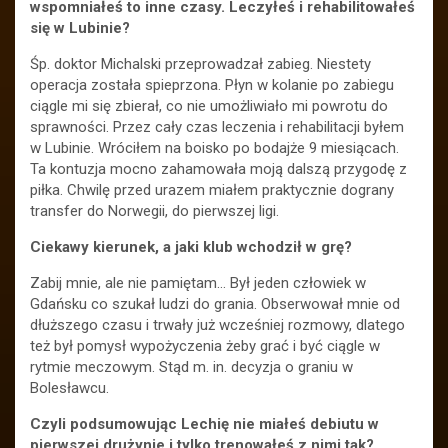
wspomniałeś to inne czasy. Leczyłeś i rehabilitowałeś
się w Lubinie?
Śp. doktor Michalski przeprowadzał zabieg. Niestety
operacja została spieprzona. Płyn w kolanie po zabiegu
ciągle mi się zbierał, co nie umożliwiało mi powrotu do
sprawności. Przez cały czas leczenia i rehabilitacji byłem
w Lubinie. Wróciłem na boisko po bodajże 9 miesiącach.
Ta kontuzja mocno zahamowała moją dalszą przygodę z
piłka. Chwilę przed urazem miałem praktycznie dograny
transfer do Norwegii, do pierwszej ligi.
Ciekawy kierunek, a jaki klub wchodził w grę?
Zabij mnie, ale nie pamiętam… Był jeden człowiek w
Gdańsku co szukał ludzi do grania. Obserwował mnie od
dłuższego czasu i trwały już wcześniej rozmowy, dlatego
też był pomysł wypożyczenia żeby grać i być ciągle w
rytmie meczowym. Stąd m. in. decyzja o graniu w
Bolesławcu.
Czyli podsumowując Lechię nie miałeś debiutu w
pierwszej drużynie i tylko trenowałeś z nimi tak?