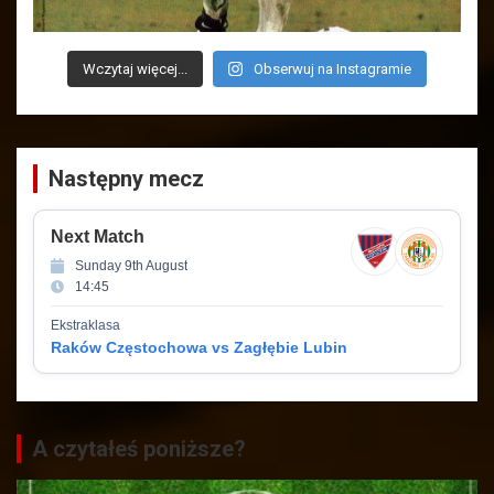
Wczytaj więcej...
Obserwuj na Instagramie
Następny mecz
Next Match
Sunday 9th August
14:45
Ekstraklasa
Raków Częstochowa vs Zagłębie Lubin
A czytałeś poniższe?