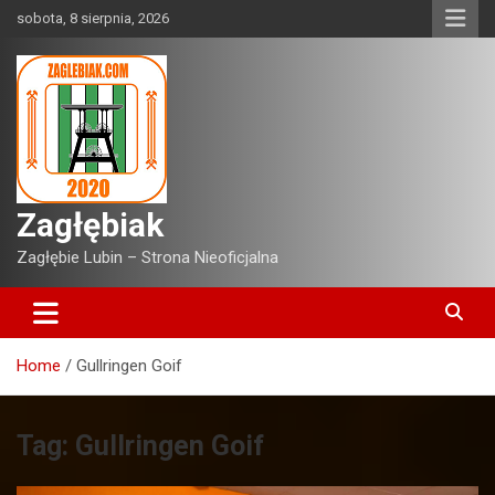
Skip
sobota, 8 sierpnia, 2026
to
content
Zagłębiak
Zagłębie Lubin – Strona Nieoficjalna
Home
Gullringen Goif
Tag:
Gullringen Goif