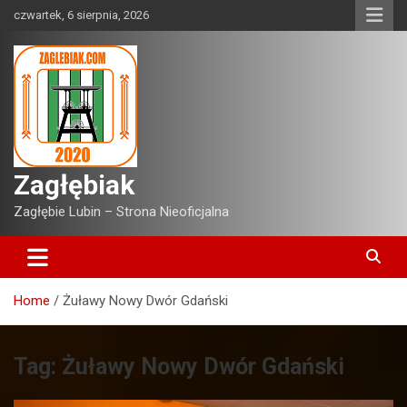
Skip
czwartek, 6 sierpnia, 2026
to
content
Zagłębiak
Zagłębie Lubin – Strona Nieoficjalna
Home
Żuławy Nowy Dwór Gdański
Tag:
Żuławy Nowy Dwór Gdański