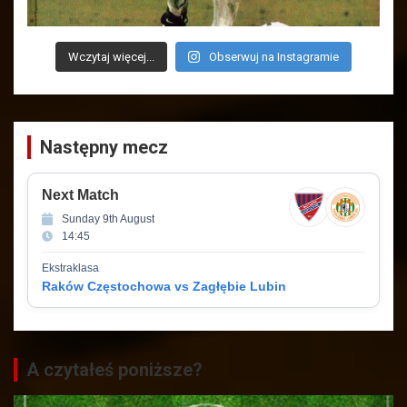
Wczytaj więcej...
Obserwuj na Instagramie
Następny mecz
Next Match
Sunday 9th August
14:45
Ekstraklasa
Raków Częstochowa vs Zagłębie Lubin
A czytałeś poniższe?