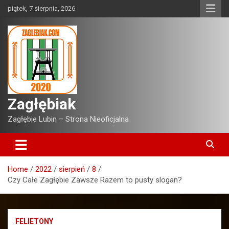
Skip
piątek, 7 sierpnia, 2026
to
content
Zagłębiak
Zagłębie Lubin – Strona Nieoficjalna
Home
2022
sierpień
8
Czy Całe Zagłębie Zawsze Razem to pusty slogan?
FELIETONY