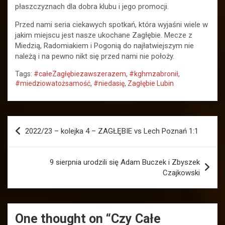
płaszczyznach dla dobra klubu i jego promocji.
Przed nami seria ciekawych spotkań, która wyjaśni wiele w
jakim miejscu jest nasze ukochane Zagłębie. Mecze z
Miedzią, Radomiakiem i Pogonią do najłatwiejszym nie
należą i na pewno nikt się przed nami nie położy.
Tags:
#całeZagłębiezawszerazem
,
#kghmzabronił
,
#miedziowatożsamość
,
#niedasię
,
Zagłębie Lubin
Nawigacja
2022/23 – kolejka 4 – ZAGŁĘBIE vs Lech Poznań 1:1
wpisu
9 sierpnia urodzili się Adam Buczek i Zbyszek
Czajkowski
One thought on “
Czy Całe