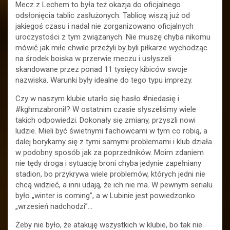
Mecz z Lechem to była też okazja do oficjalnego
odsłonięcia tablic zasłużonych. Tablicę wiszą już od
jakiegoś czasu i nadal nie zorganizowano oficjalnych
uroczystości z tym związanych. Nie muszę chyba nikomu
mówić jak miłe chwile przeżyli by byli piłkarze wychodząc
na środek boiska w przerwie meczu i usłyszeli
skandowane przez ponad 11 tysięcy kibiców swoje
nazwiska. Warunki były idealne do tego typu imprezy.
Czy w naszym klubie utarło się hasło #niedasię i
#kghmzabronił? W ostatnim czasie słyszeliśmy wiele
takich odpowiedzi. Dokonały się zmiany, przyszli nowi
ludzie. Mieli być świetnymi fachowcami w tym co robią, a
dalej borykamy się z tymi samymi problemami i klub działa
w podobny sposób jak za poprzedników. Moim zdaniem
nie tędy droga i sytuację broni chyba jedynie zapełniany
stadion, bo przykrywa wiele problemów, których jedni nie
chcą widzieć, a inni udają, że ich nie ma. W pewnym serialu
było „winter is coming”, a w Lubinie jest powiedzonko
„wrzesień nadchodzi”…
Żeby nie było, że atakuję wszystkich w klubie, bo tak nie