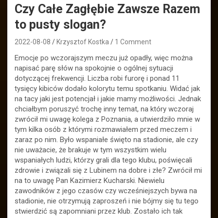
Czy Całe Zagłębie Zawsze Razem
to pusty slogan?
2022-08-08
Krzysztof Kostka
1 Comment
Emocje po wczorajszym meczu już opadły, więc można
napisać parę słów na spokojnie o ogólnej sytuacji
dotyczącej frekwencji. Liczba robi furorę i ponad 11
tysięcy kibiców dodało kolorytu temu spotkaniu. Widać jak
na tacy jaki jest potencjał i jakie mamy możliwości. Jednak
chciałbym poruszyć trochę inny temat, na który wczoraj
zwrócił mi uwagę kolega z Poznania, a utwierdziło mnie w
tym kilka osób z którymi rozmawiałem przed meczem i
zaraz po nim. Było wspaniałe święto na stadionie, ale czy
nie uważacie, że brakuje w tym wszystkim wielu
wspaniałych ludzi, którzy grali dla tego klubu, poświęcali
zdrowie i związali się z Lubinem na dobre i złe? Zwrócił mi
na to uwagę Pan Kazimierz Kucharski. Niewielu
zawodników z jego czasów czy wcześniejszych bywa na
stadionie, nie otrzymują zaproszeń i nie bójmy się tu tego
stwierdzić są zapomniani przez klub. Zostało ich tak