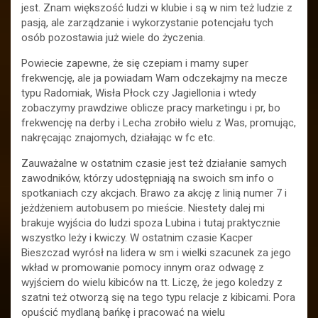
jest. Znam większość ludzi w klubie i są w nim też ludzie z
pasją, ale zarządzanie i wykorzystanie potencjału tych
osób pozostawia już wiele do życzenia.
Powiecie zapewne, że się czepiam i mamy super
frekwencję, ale ja powiadam Wam odczekajmy na mecze
typu Radomiak, Wisła Płock czy Jagiellonia i wtedy
zobaczymy prawdziwe oblicze pracy marketingu i pr, bo
frekwencję na derby i Lecha zrobiło wielu z Was, promując,
nakręcając znajomych, działając w fc etc.
Zauważalne w ostatnim czasie jest też działanie samych
zawodników, którzy udostępniają na swoich sm info o
spotkaniach czy akcjach. Brawo za akcję z linią numer 7 i
jeżdżeniem autobusem po mieście. Niestety dalej mi
brakuje wyjścia do ludzi spoza Lubina i tutaj praktycznie
wszystko leży i kwiczy. W ostatnim czasie Kacper
Bieszczad wyrósł na lidera w sm i wielki szacunek za jego
wkład w promowanie pomocy innym oraz odwagę z
wyjściem do wielu kibiców na tt. Liczę, że jego koledzy z
szatni też otworzą się na tego typu relacje z kibicami. Pora
opuścić mydlaną bańkę i pracować na wielu