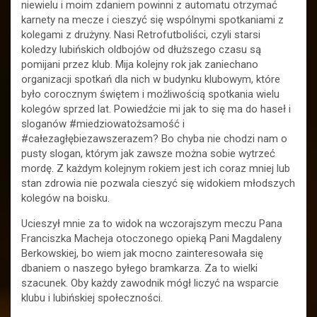
niewielu i moim zdaniem powinni z automatu otrzymać
karnety na mecze i cieszyć się wspólnymi spotkaniami z
kolegami z drużyny. Nasi Retrofutboliści, czyli starsi
koledzy lubińskich oldbojów od dłuższego czasu są
pomijani przez klub. Mija kolejny rok jak zaniechano
organizacji spotkań dla nich w budynku klubowym, które
było corocznym świętem i możliwością spotkania wielu
kolegów sprzed lat. Powiedźcie mi jak to się ma do haseł i
sloganów #miedziowatożsamość i
#całezagłębiezawszerazem? Bo chyba nie chodzi nam o
pusty slogan, którym jak zawsze można sobie wytrzeć
mordę. Z każdym kolejnym rokiem jest ich coraz mniej lub
stan zdrowia nie pozwala cieszyć się widokiem młodszych
kolegów na boisku.
Ucieszył mnie za to widok na wczorajszym meczu Pana
Franciszka Macheja otoczonego opieką Pani Magdaleny
Berkowskiej, bo wiem jak mocno zainteresowała się
dbaniem o naszego byłego bramkarza. Za to wielki
szacunek. Oby każdy zawodnik mógł liczyć na wsparcie
klubu i lubińskiej społeczności.