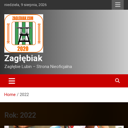
Skip
niedziela, 9 sierpnia, 2026
to
content
Zagłębiak
Zagłębie Lubin – Strona Nieoficjalna
Home
2022
Rok:
2022