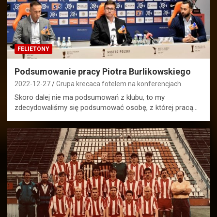
FELIETONY
Podsumowanie pracy Piotra Burlikowskiego
2022-12-27
Grupa krecaca fotelem na konferencjach
Skoro dalej nie ma podsumowań z klubu, to my
zdecydowaliśmy się podsumować osobę, z której pracą…