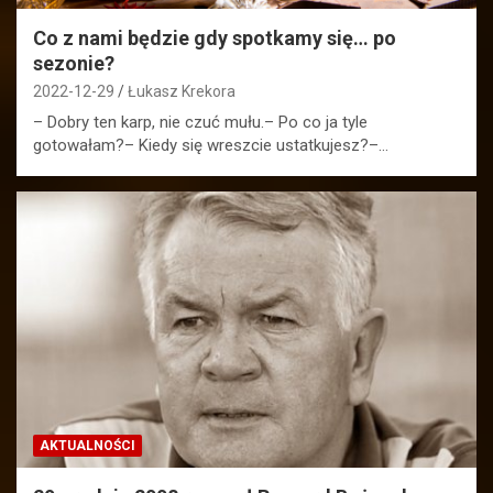
Co z nami będzie gdy spotkamy się… po
sezonie?
2022-12-29
Łukasz Krekora
– Dobry ten karp, nie czuć mułu.– Po co ja tyle
gotowałam?– Kiedy się wreszcie ustatkujesz?–…
AKTUALNOŚCI