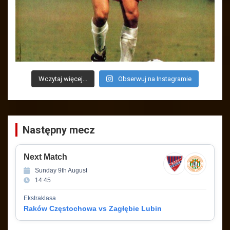
Wczytaj więcej...
Obserwuj na Instagramie
Następny mecz
Next Match
Sunday 9th August
14:45
Ekstraklasa
Raków Częstochowa vs Zagłębie Lubin