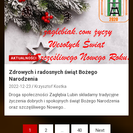
AKTUALNOŚCI
Zdrowych i radosnych świąt Bożego
Narodzenia
2022-12-23
Krzysztof Kostka
Droga społeczności Zagłębia Lubin składamy tradycyjne
życzenia dobrych i spokojnych świąt Bożego Narodzenia
oraz szczęśliwego Nowego…
Stronicowanie
1
2
…
40
Next