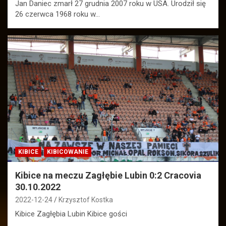
Jan Daniec zmarł 27 grudnia 2007 roku w USA. Urodził się
26 czerwca 1968 roku w…
KIBICE
KIBICOWANIE
Kibice na meczu Zagłębie Lubin 0:2 Cracovia
30.10.2022
2022-12-24
Krzysztof Kostka
Kibice Zagłębia Lubin Kibice gości