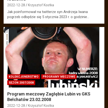
2022-12-28
Krzysztof Kostka
Jak poinformował na twitterze syn Andrzeja Iwana
pogrzeb odbędzie się 5 stycznia 2023 r. o godzinie…
KOLEKCJONERSTWO
PROGRAMY MECZOWE
SEZON 2007/2008
Program meczowy Zagłębie Lubin vs GKS
Bełchatów 23.02.2008
2022-12-28
Krzysztof Kostka