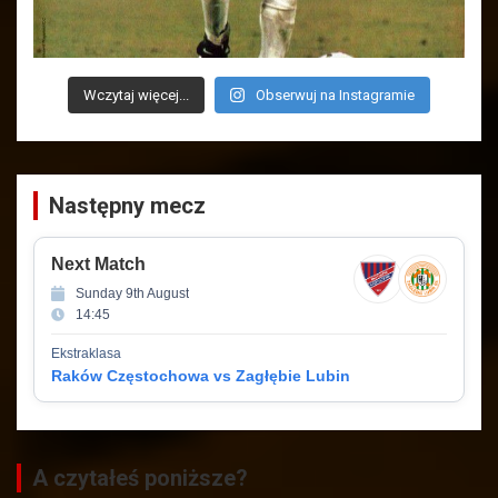
Wczytaj więcej...
Obserwuj na Instagramie
Następny mecz
Next Match
Sunday 9th August
14:45
Ekstraklasa
Raków Częstochowa vs Zagłębie Lubin
A czytałeś poniższe?