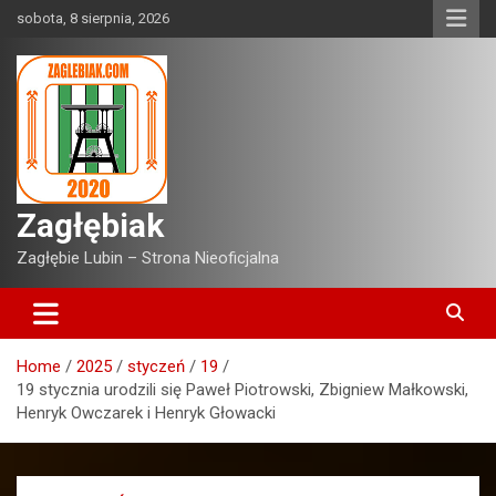
Skip
sobota, 8 sierpnia, 2026
to
content
Zagłębiak
Zagłębie Lubin – Strona Nieoficjalna
Home
2025
styczeń
19
19 stycznia urodzili się Paweł Piotrowski, Zbigniew Małkowski,
Henryk Owczarek i Henryk Głowacki