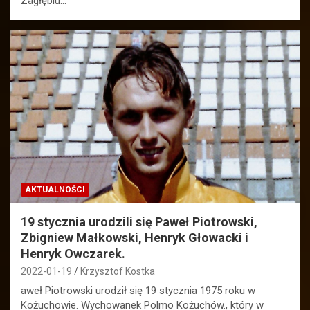
Zagłębiu…
AKTUALNOŚCI
19 stycznia urodzili się Paweł Piotrowski,
Zbigniew Małkowski, Henryk Głowacki i
Henryk Owczarek.
2022-01-19
Krzysztof Kostka
aweł Piotrowski urodził się 19 stycznia 1975 roku w
Kożuchowie. Wychowanek Polmo Kożuchów., który w