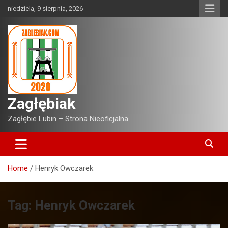
Skip
niedziela, 9 sierpnia, 2026
to
content
Zagłębiak
Zagłębie Lubin – Strona Nieoficjalna
Home
Henryk Owczarek
Tag:
Henryk Owczarek