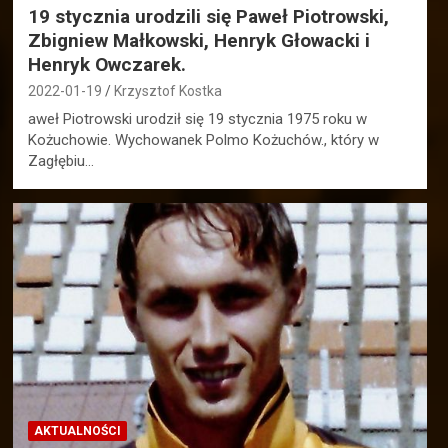
19 stycznia urodzili się Paweł Piotrowski,
Zbigniew Małkowski, Henryk Głowacki i
Henryk Owczarek.
2022-01-19
Krzysztof Kostka
aweł Piotrowski urodził się 19 stycznia 1975 roku w
Kożuchowie. Wychowanek Polmo Kożuchów., który w
Zagłębiu…
AKTUALNOŚCI