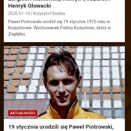
Henryk Głowacki
2026-01-19
Krzysztof Kostka
Paweł Piotrowski urodził się 19 stycznia 1975 roku w
Kożuchowie. Wychowanek Polmo Kożuchów., który w
Zagłębiu…
AKTUALNOŚCI
19 stycznia urodzili się Paweł Piotrowski,