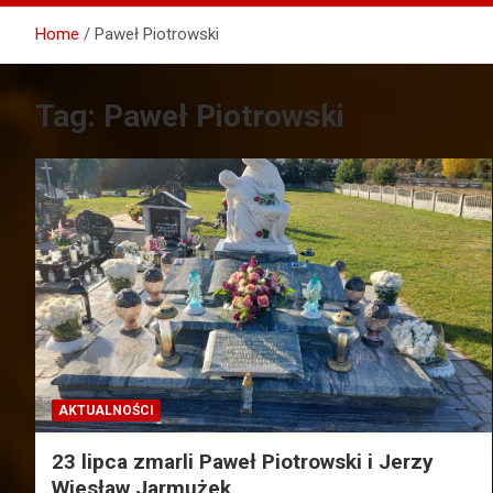
Home
Paweł Piotrowski
Tag:
Paweł Piotrowski
AKTUALNOŚCI
23 lipca zmarli Paweł Piotrowski i Jerzy
Wiesław Jarmużek