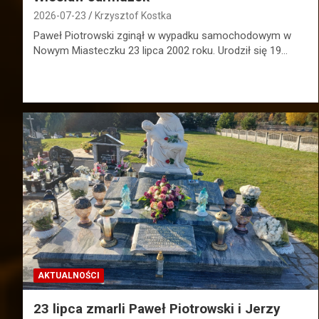
2026-07-23
Krzysztof Kostka
Paweł Piotrowski zginął w wypadku samochodowym w
Nowym Miasteczku 23 lipca 2002 roku. Urodził się 19…
AKTUALNOŚCI
23 lipca zmarli Paweł Piotrowski i Jerzy