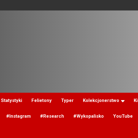
Statystyki
Felietony
Typer
Kolekcjonerstwo
K
#Instagram
#Research
#Wykopalisko
YouTube