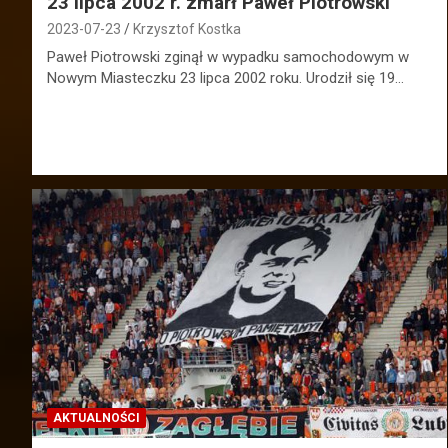
23 lipca 2002 r. zmarł Paweł Piotrowski
2023-07-23
Krzysztof Kostka
Paweł Piotrowski zginął w wypadku samochodowym w
Nowym Miasteczku 23 lipca 2002 roku. Urodził się 19…
AKTUALNOŚCI