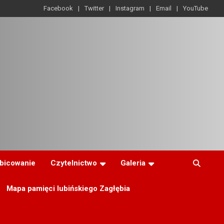
Facebook
Twitter
Instagram
Email
YouTube
ibicowanie
Czytelnictwo
Galeria
Mapa pamięci lubińskiego Zagłębia