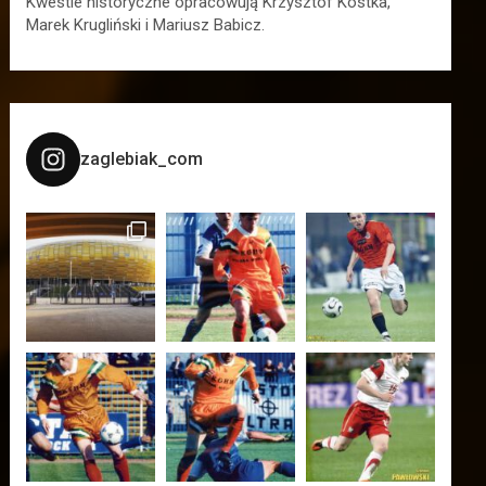
Kwestie historyczne opracowują Krzysztof Kostka,
Marek Krugliński i Mariusz Babicz.
zaglebiak_com