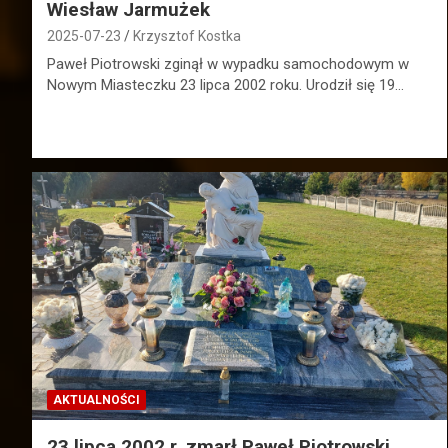
Wiesław Jarmużek
2025-07-23
Krzysztof Kostka
Paweł Piotrowski zginął w wypadku samochodowym w
Nowym Miasteczku 23 lipca 2002 roku. Urodził się 19…
AKTUALNOŚCI
23 lipca 2002 r. zmarł Paweł Piotrowski