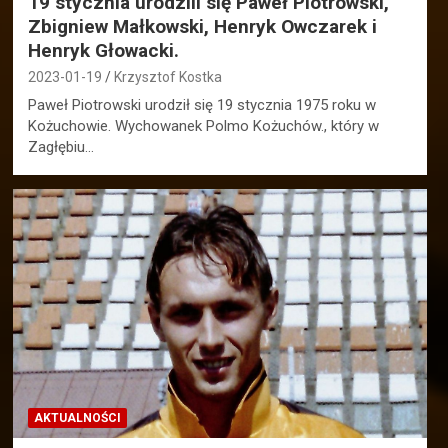
19 stycznia urodzili się Paweł Piotrowski,
Zbigniew Małkowski, Henryk Owczarek i
Henryk Głowacki.
2023-01-19
Krzysztof Kostka
Paweł Piotrowski urodził się 19 stycznia 1975 roku w
Kożuchowie. Wychowanek Polmo Kożuchów., który w
Zagłębiu…
AKTUALNOŚCI