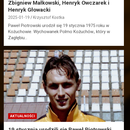
Zbigniew Małkowski, Henryk Owczarek i
Henryk Głowacki
2025-01-19
Krzysztof Kostka
Paweł Piotrowski urodził się 19 stycznia 1975 roku w
Kożuchowie. Wychowanek Polmo Kożuchów., który w
Zagłębiu…
AKTUALNOŚCI
19 stycznia urodzili się Paweł Piotrowski,