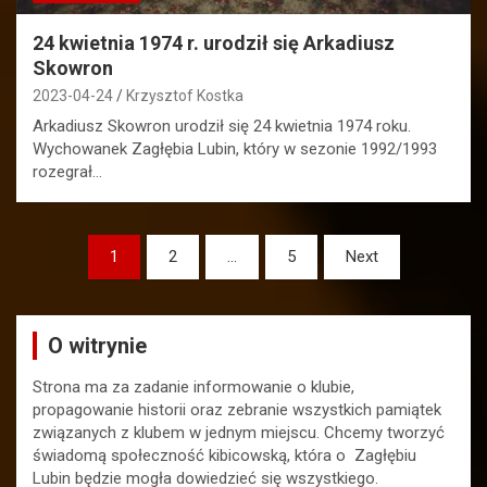
24 kwietnia 1974 r. urodził się Arkadiusz
Skowron
2023-04-24
Krzysztof Kostka
Arkadiusz Skowron urodził się 24 kwietnia 1974 roku.
Wychowanek Zagłębia Lubin, który w sezonie 1992/1993
rozegrał…
Stronicowanie
1
2
…
5
Next
wpisów
O witrynie
Strona ma za zadanie informowanie o klubie,
propagowanie historii oraz zebranie wszystkich pamiątek
związanych z klubem w jednym miejscu. Chcemy tworzyć
świadomą społeczność kibicowską, która o Zagłębiu
Lubin będzie mogła dowiedzieć się wszystkiego.