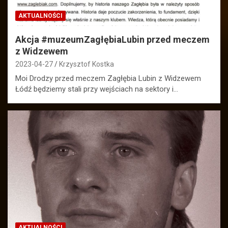
AKTUALNOŚCI
Akcja #muzeumZagłębiaLubin przed meczem
z Widzewem
2023-04-27
Krzysztof Kostka
Moi Drodzy przed meczem Zagłębia Lubin z Widzewem
Łódź będziemy stali przy wejściach na sektory i…
AKTUALNOŚCI