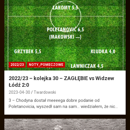
2022/23
NOTY_POMECZOWE
2022/23 – kolejka 30 – ZAGŁĘBIE vs Widzew
Łódź 2:0
2023-04-30
Twardowski
3 – Chodyna dostał meeeega dobre podanie od
Poletanovicia, wyszedł sam na sam… wiedziałem, że nic…