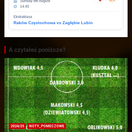
Sunday 9th August
14:45
Ekstraklasa
Raków Częstochowa vs Zagłębie Lubin
A czytałeś poniższe?
2024/25
NOTY_POMECZOWE