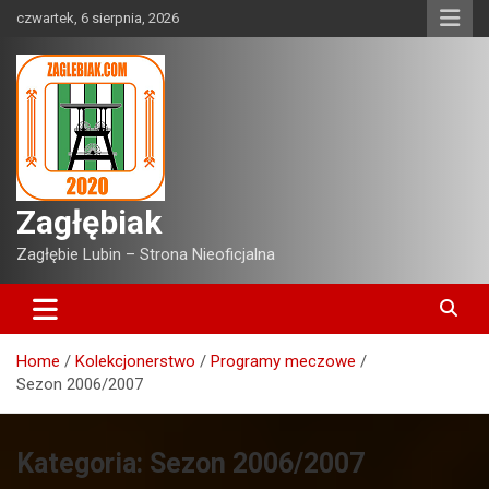
Skip
czwartek, 6 sierpnia, 2026
to
content
Zagłębiak
Zagłębie Lubin – Strona Nieoficjalna
Home
Kolekcjonerstwo
Programy meczowe
Sezon 2006/2007
Kategoria:
Sezon 2006/2007