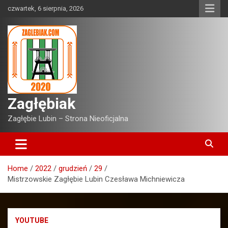
Skip
czwartek, 6 sierpnia, 2026
to
content
Zagłębiak
Zagłębie Lubin – Strona Nieoficjalna
Home
2022
grudzień
29
Mistrzowskie Zagłębie Lubin Czesława Michniewicza
YOUTUBE