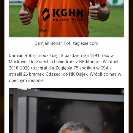
Damjan Bohar. Fot. zaglebie.com
Damjan Bohar urodził się 18 października 1991 roku w
Mačkovci. Do Zagłębia Lubin trafił z NK Maribor. W latach
2018-2020 rozegrał dla Zagłębia 75 spotkań w ESA i
strzelił 26 bramek. Odszedł do NK Osijek. Wrócił do nas w
obecnym sezonie.