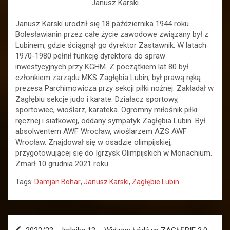
Janusz Karski
Janusz Karski urodził się 18 października 1944 roku.
Bolesławianin przez całe życie zawodowe związany był z
Lubinem, gdzie ściągnął go dyrektor Zastawnik. W latach
1970-1980 pełnił funkcję dyrektora do spraw
inwestycyjnych przy KGHM. Z początkiem lat 80 był
członkiem zarządu MKS Zagłębia Lubin, był prawą ręką
prezesa Parchimowicza przy sekcji piłki nożnej. Zakładał w
Zagłębiu sekcje judo i karate. Działacz sportowy,
sportowiec, wioślarz, karateka. Ogromny miłośnik piłki
ręcznej i siatkowej, oddany sympatyk Zagłębia Lubin. Był
absolwentem AWF Wrocław, wioślarzem AZS AWF
Wrocław. Znajdował się w osadzie olimpijskiej,
przygotowującej się do Igrzysk Olimpijskich w Monachium.
Zmarł 10 grudnia 2021 roku.
Tags:
Damjan Bohar
,
Janusz Karski
,
Zagłębie Lubin
Nawigacja