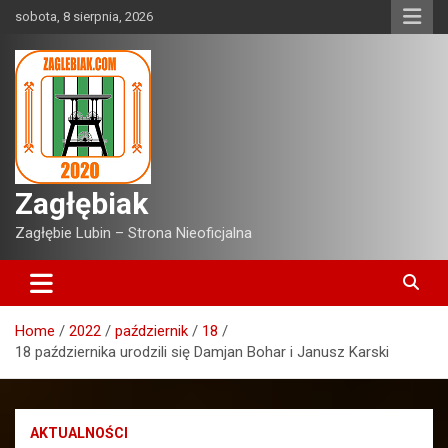
Skip
sobota, 8 sierpnia, 2026
to
content
Zagłębiak
Zagłębie Lubin – Strona Nieoficjalna
Home
2022
październik
18
18 października urodzili się Damjan Bohar i Janusz Karski
AKTUALNOŚCI