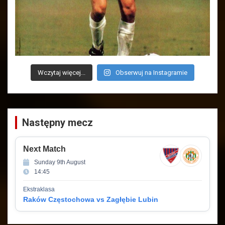
Wczytaj więcej...
Obserwuj na Instagramie
Następny mecz
Next Match
Sunday 9th August
14:45
Ekstraklasa
Raków Częstochowa vs Zagłębie Lubin