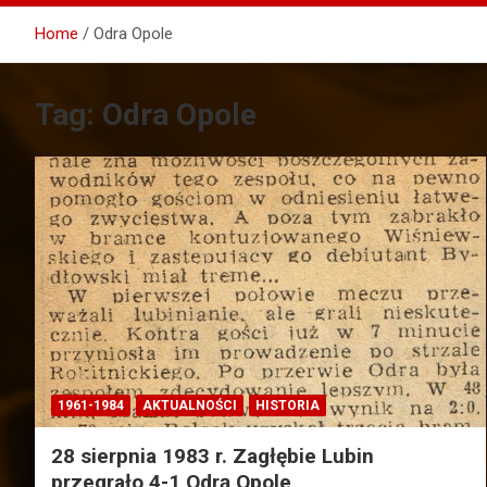
Home
Odra Opole
Tag:
Odra Opole
1961-1984
AKTUALNOŚCI
HISTORIA
28 sierpnia 1983 r. Zagłębie Lubin
przegrało 4-1 Odrą Opole