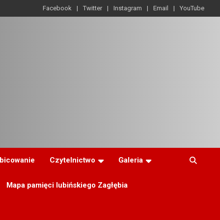
Facebook
Twitter
Instagram
Email
YouTube
ibicowanie
Czytelnictwo
Galeria
Mapa pamięci lubińskiego Zagłębia