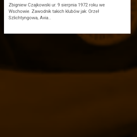
Zbigniew Czajkowski ur. 9 sierpnia 1972 roku we
Wschowie. Zawodnik takich klubów jak: Orzeł
Szlichtyngowa, Avia…