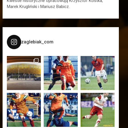
Kwestie historyczne opracowują Krzysztof Kostka,
Marek Krugliński i Mariusz Babicz.
zaglebiak_com