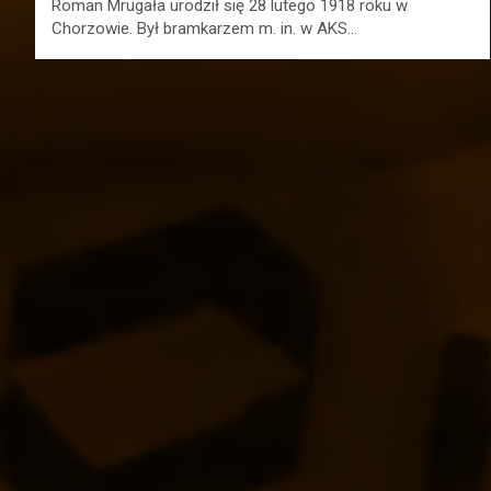
Roman Mrugała urodził się 28 lutego 1918 roku w
Chorzowie. Był bramkarzem m. in. w AKS…