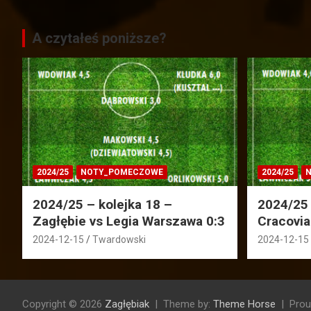
A czytałeś poniższe?
2024/25
NOTY_POMECZOWE
2024/25
N
2024/25 – kolejka 18 –
2024/25 
Zagłębie vs Legia Warszawa 0:3
Cracovia
2024-12-15
Twardowski
2024-12-15
Copyright © 2026
Zagłębiak
Theme by:
Theme Horse
Prou