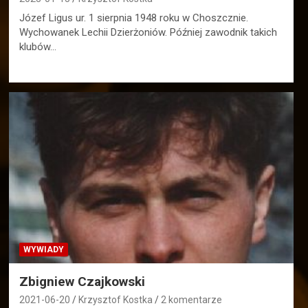
Józef Ligus ur. 1 sierpnia 1948 roku w Choszcznie.
Wychowanek Lechii Dzierżoniów. Później zawodnik takich
klubów…
WYWIADY
Zbigniew Czajkowski
2021-06-20
Krzysztof Kostka
2 komentarze