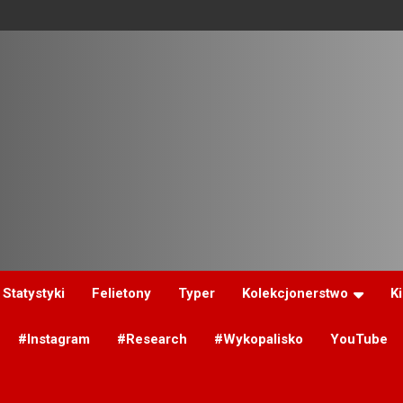
Statystyki
Felietony
Typer
Kolekcjonerstwo
K
#Instagram
#Research
#Wykopalisko
YouTube