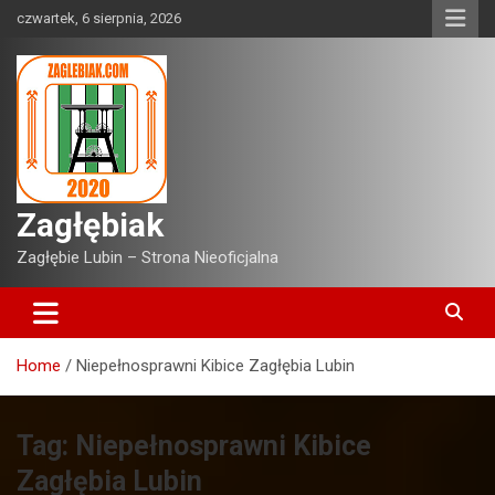
Skip
czwartek, 6 sierpnia, 2026
to
content
Zagłębiak
Zagłębie Lubin – Strona Nieoficjalna
Home
Niepełnosprawni Kibice Zagłębia Lubin
Tag:
Niepełnosprawni Kibice
Zagłębia Lubin