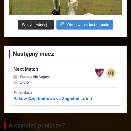
Wczytaj więcej...
Obserwuj na Instagramie
Następny mecz
Next Match
Sunday 9th August
14:45
Ekstraklasa
Raków Częstochowa vs Zagłębie Lubin
A czytałeś poniższe?