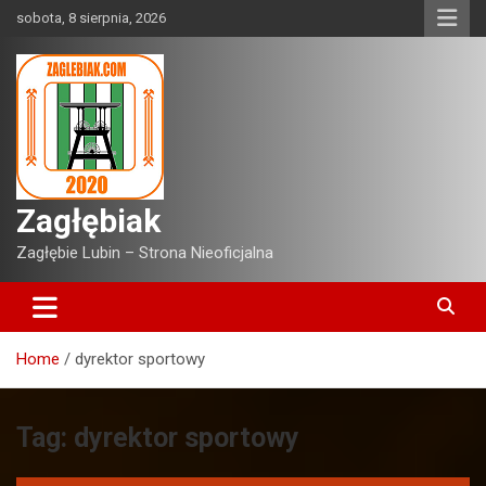
Skip
sobota, 8 sierpnia, 2026
to
content
Zagłębiak
Zagłębie Lubin – Strona Nieoficjalna
Home
dyrektor sportowy
Tag:
dyrektor sportowy