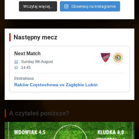
Wczytaj więcej...
Obserwuj na Instagramie
Następny mecz
Next Match
Sunday 9th August
14:45
Ekstraklasa
Raków Częstochowa vs Zagłębie Lubin
A czytałeś poniższe?