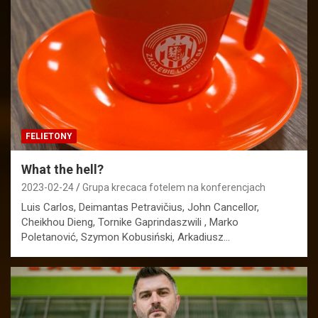
FELIETONY
What the hell?
2023-02-24
Grupa krecaca fotelem na konferencjach
Luis Carlos, Deimantas Petravičius, John Cancellor,
Cheikhou Dieng, Tornike Gaprindaszwili , Marko
Poletanović, Szymon Kobusiński, Arkadiusz…