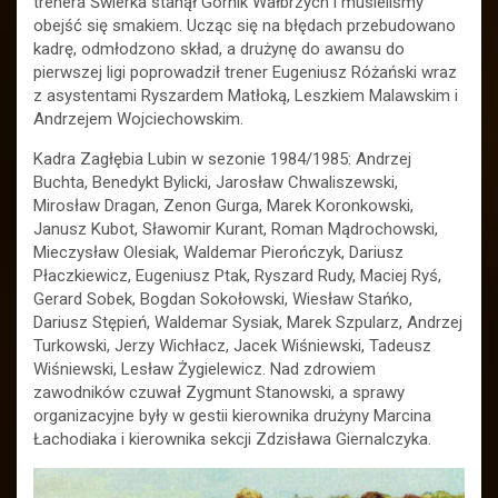
trenera Świerka stanął Górnik Wałbrzych i musieliśmy
obejść się smakiem. Ucząc się na błędach przebudowano
kadrę, odmłodzono skład, a drużynę do awansu do
pierwszej ligi poprowadził trener Eugeniusz Różański wraz
z asystentami Ryszardem Matłoką, Leszkiem Malawskim i
Andrzejem Wojciechowskim.
Kadra Zagłębia Lubin w sezonie 1984/1985: Andrzej
Buchta, Benedykt Bylicki, Jarosław Chwaliszewski,
Mirosław Dragan, Zenon Gurga, Marek Koronkowski,
Janusz Kubot, Sławomir Kurant, Roman Mądrochowski,
Mieczysław Olesiak, Waldemar Pierończyk, Dariusz
Płaczkiewicz, Eugeniusz Ptak, Ryszard Rudy, Maciej Ryś,
Gerard Sobek, Bogdan Sokołowski, Wiesław Stańko,
Dariusz Stępień, Waldemar Sysiak, Marek Szpularz, Andrzej
Turkowski, Jerzy Wichłacz, Jacek Wiśniewski, Tadeusz
Wiśniewski, Lesław Żygielewicz. Nad zdrowiem
zawodników czuwał Zygmunt Stanowski, a sprawy
organizacyjne były w gestii kierownika drużyny Marcina
Łachodiaka i kierownika sekcji Zdzisława Giernalczyka.