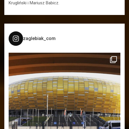
Krugliński i Mariusz Babicz.
zaglebiak_com