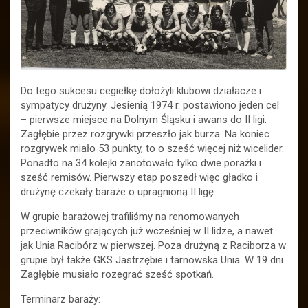
Do tego sukcesu cegiełkę dołożyli klubowi działacze i
sympatycy drużyny. Jesienią 1974 r. postawiono jeden cel
– pierwsze miejsce na Dolnym Śląsku i awans do II ligi.
Zagłębie przez rozgrywki przeszło jak burza. Na koniec
rozgrywek miało 53 punkty, to o sześć więcej niż wicelider.
Ponadto na 34 kolejki zanotowało tylko dwie porażki i
sześć remisów. Pierwszy etap poszedł więc gładko i
drużynę czekały baraże o upragnioną II ligę.
W grupie barażowej trafiliśmy na renomowanych
przeciwników grających już wcześniej w II lidze, a nawet
jak Unia Racibórz w pierwszej. Poza drużyną z Raciborza w
grupie był także GKS Jastrzębie i tarnowska Unia. W 19 dni
Zagłębie musiało rozegrać sześć spotkań.
Terminarz baraży: