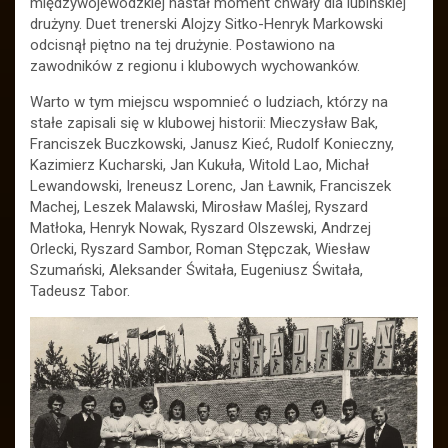
międzywojewódzkiej nastał moment chwały dla lubińskiej
drużyny. Duet trenerski Alojzy Sitko-Henryk Markowski
odcisnął piętno na tej drużynie. Postawiono na
zawodników z regionu i klubowych wychowanków.
Warto w tym miejscu wspomnieć o ludziach, którzy na
stałe zapisali się w klubowej historii: Mieczysław Bak,
Franciszek Buczkowski, Janusz Kieć, Rudolf Konieczny,
Kazimierz Kucharski, Jan Kukuła, Witold Lao, Michał
Lewandowski, Ireneusz Lorenc, Jan Ławnik, Franciszek
Machej, Leszek Malawski, Mirosław Maślej, Ryszard
Matłoka, Henryk Nowak, Ryszard Olszewski, Andrzej
Orlecki, Ryszard Sambor, Roman Stępczak, Wiesław
Szumański, Aleksander Świtała, Eugeniusz Świtała,
Tadeusz Tabor.