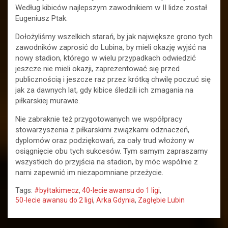
Według kibiców najlepszym zawodnikiem w II lidze został
Eugeniusz Ptak.
Dołożyliśmy wszelkich starań, by jak największe grono tych
zawodników zaprosić do Lubina, by mieli okazję wyjść na
nowy stadion, którego w wielu przypadkach odwiedzić
jeszcze nie mieli okazji, zaprezentować się przed
publicznością i jeszcze raz przez krótką chwilę poczuć się
jak za dawnych lat, gdy kibice śledzili ich zmagania na
piłkarskiej murawie.
Nie zabraknie też przygotowanych we współpracy
stowarzyszenia z piłkarskimi związkami odznaczeń,
dyplomów oraz podziękowań, za cały trud włożony w
osiągnięcie obu tych sukcesów. Tym samym zapraszamy
wszystkich do przyjścia na stadion, by móc wspólnie z
nami zapewnić im niezapomniane przeżycie.
Tags:
#byłtakimecz
,
40-lecie awansu do 1 ligi
,
50-lecie awansu do 2 ligi
,
Arka Gdynia
,
Zagłębie Lubin