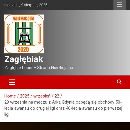
Skip
niedziela, 9 sierpnia, 2026
to
content
Zagłębiak
Zagłębie Lubin – Strona Nieoficjalna
Home
2025
wrzesień
22
29 września na meczu z Arką Gdynia odbędą się obchody 50-
lecia awansu do drugiej ligi oraz 40-lecia awansu do pierwszej
ligi