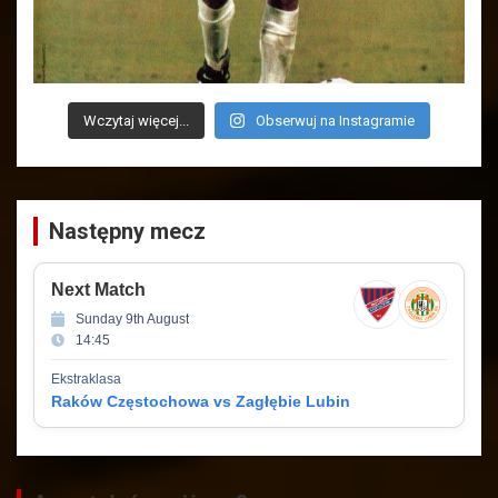
Wczytaj więcej...
Obserwuj na Instagramie
Następny mecz
Next Match
Sunday 9th August
14:45
Ekstraklasa
Raków Częstochowa vs Zagłębie Lubin