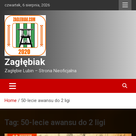
Skip
czwartek, 6 sierpnia, 2026
to
content
Zagłębiak
Zagłębie Lubin – Strona Nieoficjalna
Home
50-lecie awansu do 2 ligi
Tag:
50-lecie awansu do 2 ligi