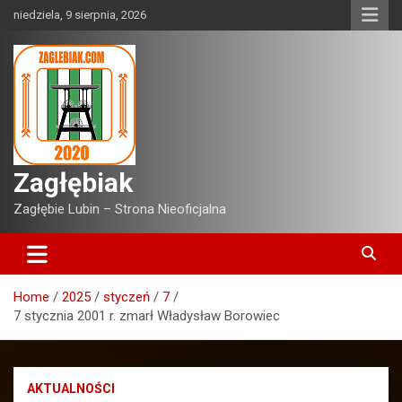
Skip
niedziela, 9 sierpnia, 2026
to
content
Zagłębiak
Zagłębie Lubin – Strona Nieoficjalna
Home
2025
styczeń
7
7 stycznia 2001 r. zmarł Władysław Borowiec
AKTUALNOŚCI