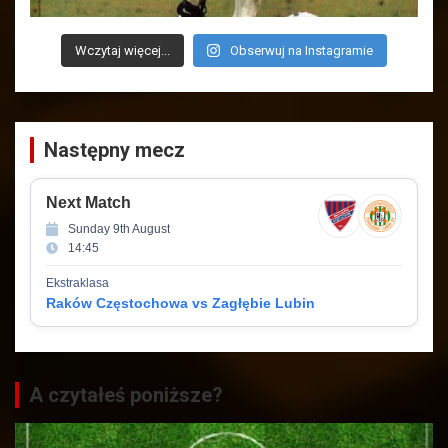
Wczytaj więcej...
Obserwuj na Instagramie
Następny mecz
Next Match
Sunday 9th August
14:45
Ekstraklasa
Raków Częstochowa vs Zagłębie Lubin
A czytałeś poniższe?