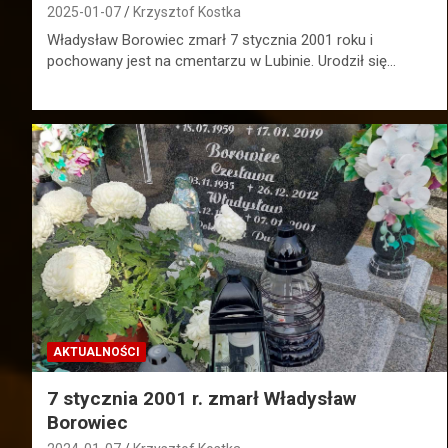
2025-01-07
Krzysztof Kostka
Władysław Borowiec zmarł 7 stycznia 2001 roku i
pochowany jest na cmentarzu w Lubinie. Urodził się…
AKTUALNOŚCI
7 stycznia 2001 r. zmarł Władysław
Borowiec