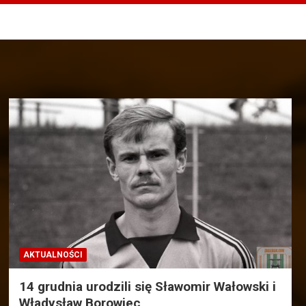
AKTUALNOŚCI
14 grudnia urodzili się Sławomir Wałowski i
Władysław Borowiec