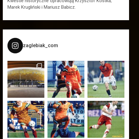
Kwestie historyczne opracowują Krzysztof Kostka,
Marek Krugliński i Mariusz Babicz.
zaglebiak_com