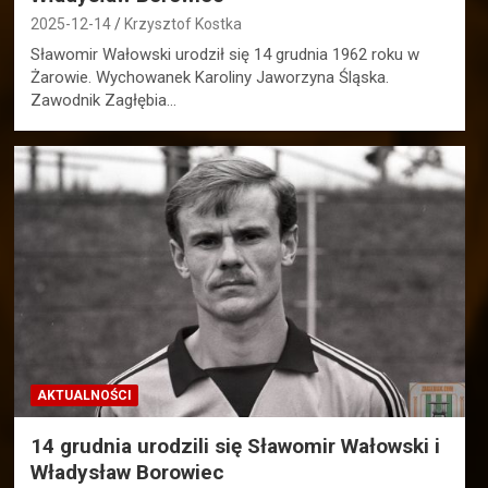
2025-12-14
Krzysztof Kostka
Sławomir Wałowski urodził się 14 grudnia 1962 roku w
Żarowie. Wychowanek Karoliny Jaworzyna Śląska.
Zawodnik Zagłębia…
AKTUALNOŚCI
14 grudnia urodzili się Sławomir Wałowski i
Władysław Borowiec