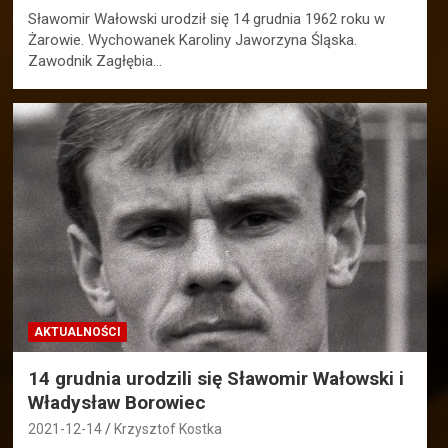
Sławomir Wałowski urodził się 14 grudnia 1962 roku w
Żarowie. Wychowanek Karoliny Jaworzyna Śląska.
Zawodnik Zagłębia…
AKTUALNOŚCI
14 grudnia urodzili się Sławomir Wałowski i
Władysław Borowiec
2021-12-14
Krzysztof Kostka