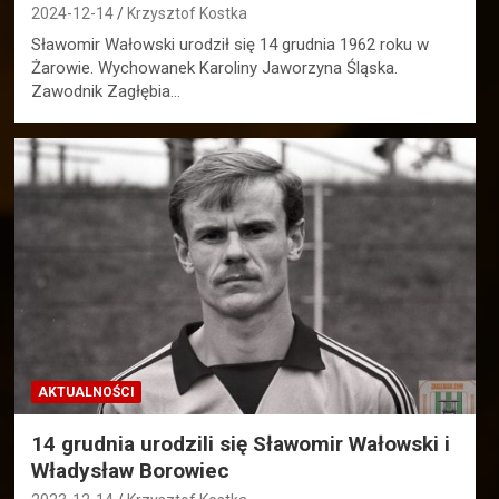
2024-12-14
Krzysztof Kostka
Sławomir Wałowski urodził się 14 grudnia 1962 roku w
Żarowie. Wychowanek Karoliny Jaworzyna Śląska.
Zawodnik Zagłębia…
AKTUALNOŚCI
14 grudnia urodzili się Sławomir Wałowski i
Władysław Borowiec