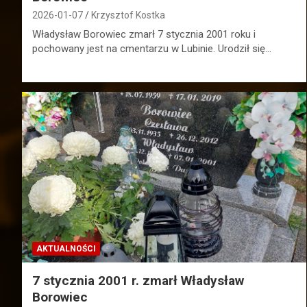
2026-01-07
Krzysztof Kostka
Władysław Borowiec zmarł 7 stycznia 2001 roku i
pochowany jest na cmentarzu w Lubinie. Urodził się…
AKTUALNOŚCI
7 stycznia 2001 r. zmarł Władysław
Borowiec