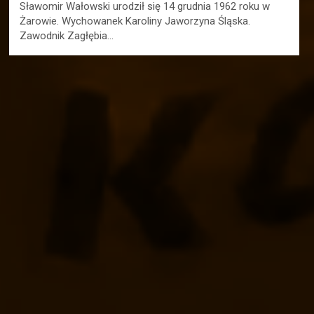
Sławomir Wałowski urodził się 14 grudnia 1962 roku w
Żarowie. Wychowanek Karoliny Jaworzyna Śląska.
Zawodnik Zagłębia…