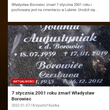
Władysław Borowiec zmarł 7 stycznia 2001 roku i
pochowany jest na cmentarzu w Lubinie. Urodził się…
AKTUALNOŚCI
7 stycznia 2001 roku zmarł Władysław
Borowiec
2022-01-07
Krzysztof Kostka