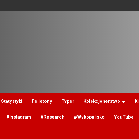
Statystyki
Felietony
Typer
Kolekcjonerstwo
K
#Instagram
#Research
#Wykopalisko
YouTube