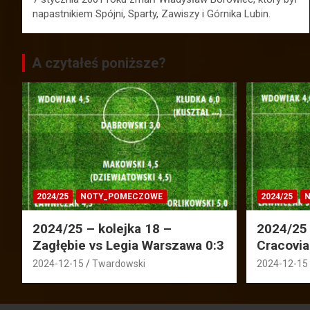
napastnikiem Spójni, Sparty, Zawiszy i Górnika Lubin.
A czytałeś poniższe?
2024/25
NOTY_POMECZOWE
2024/25
N
2024/25 – kolejka 18 –
2024/25 
Zagłębie vs Legia Warszawa 0:3
Cracovia
2024-12-15
Twardowski
2024-12-15