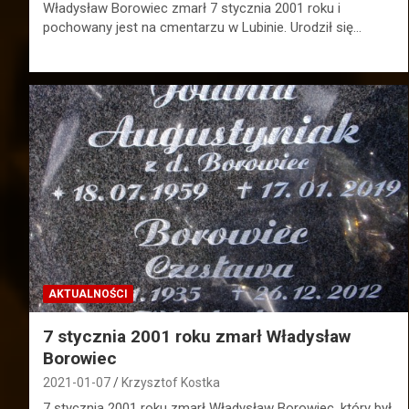
Władysław Borowiec zmarł 7 stycznia 2001 roku i
pochowany jest na cmentarzu w Lubinie. Urodził się…
AKTUALNOŚCI
7 stycznia 2001 roku zmarł Władysław
Borowiec
2021-01-07
Krzysztof Kostka
7 stycznia 2001 roku zmarł Władysław Borowiec, który był