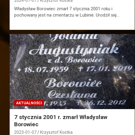
2024-01-07
Krzysztof Kostka
Władysław Borowiec zmarł 7 stycznia 2001 roku i
pochowany jest na cmentarzu w Lubinie. Urodził się…
AKTUALNOŚCI
7 stycznia 2001 r. zmarł Władysław
Borowiec
2023-01-07
Krzysztof Kostka