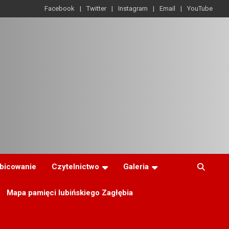
Facebook
Twitter
Instagram
Email
YouTube
ibicowanie
Czytelnictwo
Galeria
Mapa pamięci lubińskiego Zagłębia