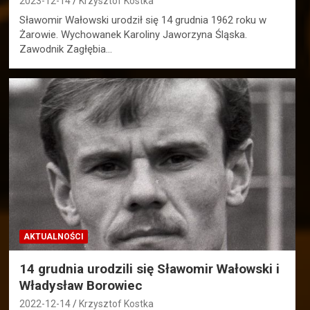
2023-12-14
Krzysztof Kostka
Sławomir Wałowski urodził się 14 grudnia 1962 roku w
Żarowie. Wychowanek Karoliny Jaworzyna Śląska.
Zawodnik Zagłębia…
AKTUALNOŚCI
14 grudnia urodzili się Sławomir Wałowski i
Władysław Borowiec
2022-12-14
Krzysztof Kostka