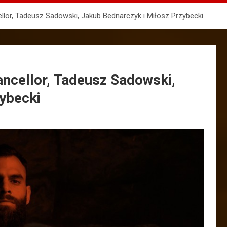
ellor, Tadeusz Sadowski, Jakub Bednarczyk i Miłosz Przybecki
hancellor, Tadeusz Sadowski,
ybecki