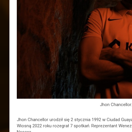
Jhon Chancellor.
Jhon Chancellor urodził się 2 stycznia 1992 w Ciudad Guaya
Wiosną 2022 roku rozegrał 7 spotkań. Reprezentant Wenezue