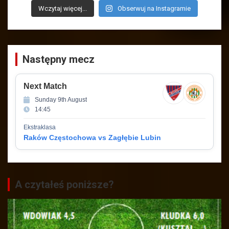
Wczytaj więcej...
Obserwuj na Instagramie
Następny mecz
Next Match
Sunday 9th August
14:45
Ekstraklasa
Raków Częstochowa vs Zagłębie Lubin
A czytałeś poniższe?