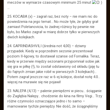
meczów w wymiarze czasowym minimum 25 minut
)
…
25. KOCABA (x) – zagrał raz, bez noty – nie mam nic do
powiedzenia na jego temat… No może tyle, że gdyby grał
zamiast Poletanovicia, to żadnej różnicy by pewnie nie
było, bo Marko zagrał w miarę dobrze tylko w pierwszych
dwóch kolejkach.
24. GAPRINDASHVILI (średnia not 4,00) – dziwny
przypadek. Kiedy w poprzednim sezonie prezentował
poziom II-ligowy, to dostawał szanse od Fornalika. Teraz,
kiedy w przerwie między sezonami przypomniał sobie jak
się gra w piłkę (!), to został odstawiony od składu (piję tu
do fajnych zmian jakie robił w pierwszych 3 kolejkach)…
Potem zagrał jeszcze raz w 6-ej kolejce, dostał notę 4.0…
więcej na murawie się nie pojawił
23. NALEPA (4,13) – palenie pieniędzmi w piecu… ściąganie
do Zagłębia Nalepy… chodzenie do kina na filmy Vegi… Trzy
różne czynności oznaczające jedno i to samo –
marnowanie tychże pieniędzy. Nie dość, że ściągnęliśmy