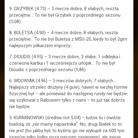
9. GRZYBEK (4.73) – 3 mecze dobre, 8 słabych, reszta
przeciętne… To nie był Grzybek z poprzedniego sezonu
(5.08)
8. BULETSA (4.90) – 4 mecze dobre, 8 słabych, reszta
przeciętne… To nie był Buletsa z MŚU-20, kiedy to był 2gim
najlepszym piłkarzem imprezy…
7. DIOUDIS (4.95) – 3 mecze dobre, 3 słabe, 1 odklejka i
czerwona kartka i 1 wcześniejszy urlopik… To nie był
Dioudis z poprzedniego sezonu (5.86)
6. WDOWIAK (4.96) – 5 meczów dobrych, 7 słabych…
Najlepszy strzelec drużyny (4 gole), nawet w niezłej formie
fizycznej był – ale ponieważ do następnej rundy nie będzie
się szykował z Rakowem tylko z nami – to już tak dobrze
nie będzie.
5. KURMINOWSKI (średnia not 5.04) – ludzie tu i ówdzie
biadolą, że „nie mamy napastnika”. No, drugi Białek to to
nie jest (bo jakby był, to byśmy go nie wykupili za 600 tysi
jurasów tylko byłby poza naszym zasięgiem), ale swoje