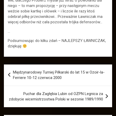
wie, dlaczego Probierz myślał już teraz o powołaniu dla
niego – to mam propozycję – przy następnym meczu
weźcie sobie kartkę i ołówek – i liczcie ile razy ktoś
odebrał piłkę przeciwnikowi… Przeważnie Ławniczak ma
więcej odbiorów niż cała pozostała trójka defensorów…
…
Podsumowując do kilku zdań – NAJLEPSZY ŁAWNICZAK,
dziękuję
Nawigacja
Międzynarodowy Turniej Piłkarski do lat 15 w Ozoir-la-
wpisu
Ferriere 10-12 czerwca 2000
Puchar dla Zagłębia Lubin od OZPN Legnica za
zdobycie wicemistrzostwa Polski w sezonie 1989/1990