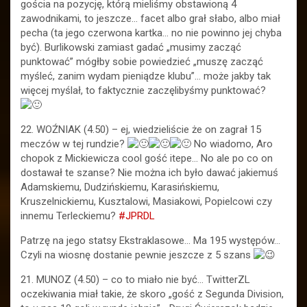
gościa na pozycję, którą mieliśmy obstawioną 4
zawodnikami, to jeszcze… facet albo grał słabo, albo miał
pecha (ta jego czerwona kartka… no nie powinno jej chyba
być). Burlikowski zamiast gadać „musimy zacząć
punktować” mógłby sobie powiedzieć „muszę zacząć
myśleć, zanim wydam pieniądze klubu”… może jakby tak
więcej myślał, to faktycznie zaczęlibyśmy punktować?
22. WOŹNIAK (4.50) – ej, wiedzieliście że on zagrał 15
meczów w tej rundzie?
No wiadomo, Aro
chopok z Mickiewicza cool gość itepe… No ale po co on
dostawał te szanse? Nie można ich było dawać jakiemuś
Adamskiemu, Dudzińskiemu, Karasińskiemu,
Kruszelnickiemu, Kusztalowi, Masiakowi, Popielcowi czy
innemu Terleckiemu?
#JPRDL
Patrzę na jego statsy Ekstraklasowe… Ma 195 występów…
Czyli na wiosnę dostanie pewnie jeszcze z 5 szans
21. MUNOZ (4.50) – co to miało nie być… TwitterZL
oczekiwania miał takie, że skoro „gość z Segunda Division,