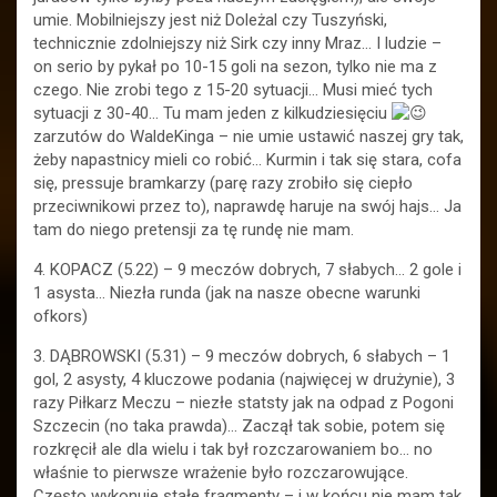
umie. Mobilniejszy jest niż Doleżal czy Tuszyński,
technicznie zdolniejszy niż Sirk czy inny Mraz… I ludzie –
on serio by pykał po 10-15 goli na sezon, tylko nie ma z
czego. Nie zrobi tego z 15-20 sytuacji… Musi mieć tych
sytuacji z 30-40… Tu mam jeden z kilkudziesięciu
zarzutów do WaldeKinga – nie umie ustawić naszej gry tak,
żeby napastnicy mieli co robić… Kurmin i tak się stara, cofa
się, pressuje bramkarzy (parę razy zrobiło się ciepło
przeciwnikowi przez to), naprawdę haruje na swój hajs… Ja
tam do niego pretensji za tę rundę nie mam.
4. KOPACZ (5.22) – 9 meczów dobrych, 7 słabych… 2 gole i
1 asysta… Niezła runda (jak na nasze obecne warunki
ofkors)
3. DĄBROWSKI (5.31) – 9 meczów dobrych, 6 słabych – 1
gol, 2 asysty, 4 kluczowe podania (najwięcej w drużynie), 3
razy Piłkarz Meczu – niezłe statsty jak na odpad z Pogoni
Szczecin (no taka prawda)… Zaczął tak sobie, potem się
rozkręcił ale dla wielu i tak był rozczarowaniem bo… no
właśnie to pierwsze wrażenie było rozczarowujące.
Często wykonuje stałe fragmenty – i w końcu nie mam tak