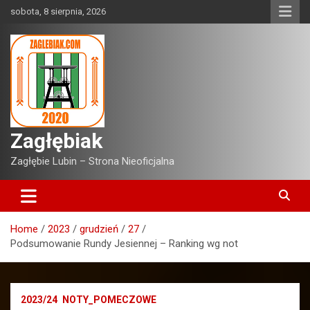
Skip
sobota, 8 sierpnia, 2026
to
content
Zagłębiak
Zagłębie Lubin – Strona Nieoficjalna
Home
2023
grudzień
27
Podsumowanie Rundy Jesiennej – Ranking wg not
2023/24
NOTY_POMECZOWE