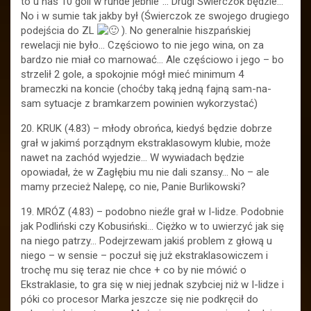
to u nas 10 goli w runde jebnie”… Drugi Świerczok będzie…
No i w sumie tak jakby był (Świerczok ze swojego drugiego
podejścia do ZL
). No generalnie hiszpańskiej
rewelacji nie było… Częściowo to nie jego wina, on za
bardzo nie miał co marnować… Ale częściowo i jego – bo
strzelił 2 gole, a spokojnie mógł mieć minimum 4
brameczki na koncie (choćby taką jedną fajną sam-na-
sam sytuacje z bramkarzem powinien wykorzystać)
20. KRUK (4.83) – młody obrońca, kiedyś będzie dobrze
grał w jakimś porządnym ekstraklasowym klubie, może
nawet na zachód wyjedzie… W wywiadach będzie
opowiadał, że w Zagłębiu mu nie dali szansy… No – ale
mamy przecież Nalepę, co nie, Panie Burlikowski?
19. MRÓZ (4.83) – podobno nieźle grał w I-lidze. Podobnie
jak Podliński czy Kobusiński… Ciężko w to uwierzyć jak się
na niego patrzy… Podejrzewam jakiś problem z głową u
niego – w sensie – poczuł się już ekstraklasowiczem i
trochę mu się teraz nie chce + co by nie mówić o
Ekstraklasie, to gra się w niej jednak szybciej niż w I-lidze i
póki co procesor Marka jeszcze się nie podkręcił do