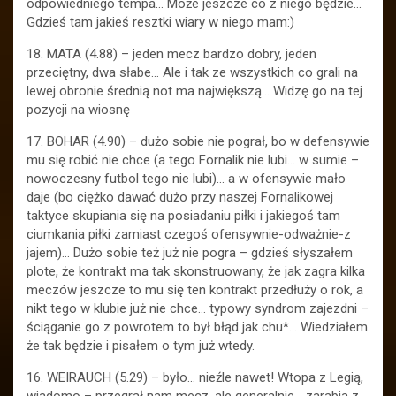
odpowiedniego tempa… Może jeszcze co z niego będzie…
Gdzieś tam jakieś resztki wiary w niego mam:)
18. MATA (4.88) – jeden mecz bardzo dobry, jeden
przeciętny, dwa słabe… Ale i tak ze wszystkich co grali na
lewej obronie średnią not ma największą… Widzę go na tej
pozycji na wiosnę
17. BOHAR (4.90) – dużo sobie nie pograł, bo w defensywie
mu się robić nie chce (a tego Fornalik nie lubi… w sumie –
nowoczesny futbol tego nie lubi)… a w ofensywie mało
daje (bo ciężko dawać dużo przy naszej Fornalikowej
taktyce skupiania się na posiadaniu piłki i jakiegoś tam
ciumkania piłki zamiast czegoś ofensywnie-odważnie-z
jajem)… Dużo sobie też już nie pogra – gdzieś słyszałem
plote, że kontrakt ma tak skonstruowany, że jak zagra kilka
meczów jeszcze to mu się ten kontrakt przedłuży o rok, a
nikt tego w klubie już nie chce… typowy syndrom zajezdni –
ściąganie go z powrotem to był błąd jak chu*… Wiedziałem
że tak będzie i pisałem o tym już wtedy.
16. WEIRAUCH (5.29) – było… nieźle nawet! Wtopa z Legią,