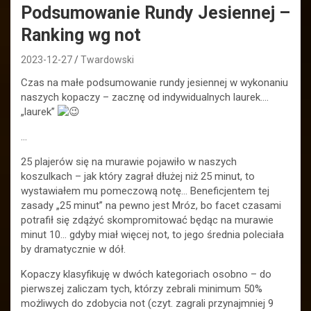
Podsumowanie Rundy Jesiennej –
Ranking wg not
2023-12-27
Twardowski
Czas na małe podsumowanie rundy jesiennej w wykonaniu
naszych kopaczy – zacznę od indywidualnych laurek….
„laurek”
…
25 plajerów się na murawie pojawiło w naszych
koszulkach – jak który zagrał dłużej niż 25 minut, to
wystawiałem mu pomeczową notę… Beneficjentem tej
zasady „25 minut” na pewno jest Mróz, bo facet czasami
potrafił się zdążyć skompromitować będąc na murawie
minut 10… gdyby miał więcej not, to jego średnia poleciała
by dramatycznie w dół.
Kopaczy klasyfikuję w dwóch kategoriach osobno – do
pierwszej zaliczam tych, którzy zebrali minimum 50%
możliwych do zdobycia not (czyt. zagrali przynajmniej 9