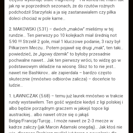
jak np w poprzednich sezonach, że do rzutów rożnych
podchodził Starzyński a ja się zastanawiałem czy piłka
doleci chociaż w pole karne…
2. MAKOWSKI (5.31) – dwóch „maków” mieliśmy w tej
rundzie… Ten pierwszy po 10 kolejkach miał średnią not
5.90 !!! Strzelił 2 gole, miał 1 kluczowe podanie, 3 razy był
Piłkarzem Meczu… Potem pojawił się drugi „mak”, ten taki…
powiedzieć, że „ligowy dżemik” to byłoby przesadnie
pochwalne nawet… Jak ten pierwszy wróci, to widzę go w
podstawowym składzie na wiosnę. Slisz to to nie jest…
nawet nie Bashkirov… ale zapierdala – bardzo często
skutecznie (mnóstwo odbiorów zalicza) – doceńcie to
ludzie…
1. ŁAWNICZAK (5.68) – temu już laurek mnóstwo w trakcie
rundy wystawiłem. Ten gość wyjedzie kiedyś z ligi polskiej i
albo będzie porządnym graczem w jakiejś topce ligi
austrackiej… albo nawet otrze się o jakąś
Belgię/Francję/Turcję… I może nawet ze 2-3 mecze w
kadrze zaliczy (jak Marcin Adamski onegdaj)… Jak ktoś nie