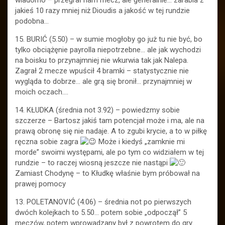
wiadomo – przegrał nam mecz, ale generalnie… zarabia z
jakieś 10 razy mniej niż Dioudis a jakość w tej rundzie
podobna…
15. BURIĆ (5.50) – w sumie mogłoby go już tu nie być, bo
tylko obciążęnie payrolla niepotrzebne… ale jak wychodzi
na boisku to przynajmniej nie wkurwia tak jak Nalepa.
Zagrał 2 mecze wpuścił 4 bramki – statystycznie nie
wygląda to dobrze… ale grą się bronił… przynajmniej w
moich oczach….
14. KŁUDKA (średnia not 3.92) – powiedzmy sobie
szczerze – Bartosz jakiś tam potencjał może i ma, ale na
prawą obronę się nie nadaje. A to zgubi krycie, a to w piłkę
ręczna sobie zagra
Może i kiedyś „zamknie mi
morde” swoimi występami, ale po tym co widziałem w tej
rundzie – to raczej wiosną jeszcze nie nastąpi
Zamiast Chodynę – to Kłudkę właśnie bym próbował na
prawej pomocy
13. POLETANOVIĆ (4.06) – średnia not po pierwszych
dwóch kolejkach to 5.50… potem sobie „odpoczął” 5
meczów, potem wprowadzany był z powrotem do gry…