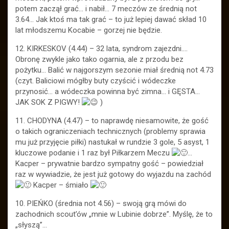
potem zaczął grać… i nabił… 7 meczów ze średnią not
3.64… Jak ktoś ma tak grać – to już lepiej dawać skład 10
lat młodszemu Kocabie – gorzej nie będzie.
12. KIRKESKOV (4.44) – 32 lata, syndrom zajezdni….
Obronę zwykle jako tako ogarnia, ale z przodu bez
pożytku… Balić w najgorszym sezonie miał średnią not 4.73
(czyt. Baliciowi mógłby buty czyścić i wódeczke
przynosić… a wódeczka powinna być zimna… i GĘSTA…
JAK SOK Z PIGWY!
)
11. CHODYNA (4.47) – to naprawdę niesamowite, że gość
o takich ograniczeniach technicznych (problemy sprawia
mu już przyjęcie piłki) nastukał w rundzie 3 gole, 5 asyst, 1
kluczowe podanie i 1 raz był Piłkarzem Meczu
…
Kacper – prywatnie bardzo sympatny gość – powiedział
raz w wywiadzie, że jest już gotowy do wyjazdu na zachód
Kacper – śmiało
10. PIEŃKO (średnia not 4.56) – swoją grą mówi do
zachodnich scout’ów „mnie w Lubinie dobrze”. Myślę, że to
„słyszą”…