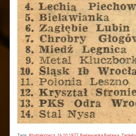
Tags:
#byłtakimecz
,
16.10.1977
,
Bielawianka Bielawa
,
Zagłębi