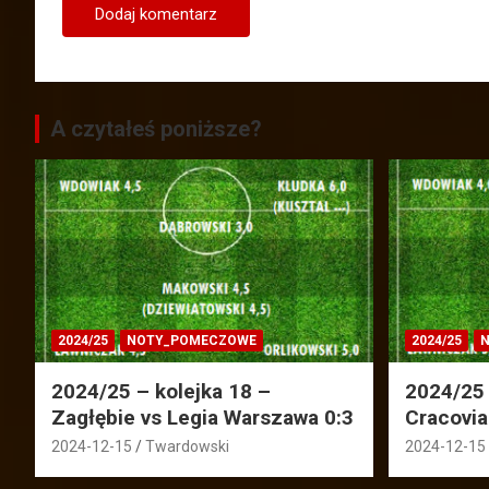
A czytałeś poniższe?
2024/25
NOTY_POMECZOWE
2024/25
N
2024/25 – kolejka 18 –
2024/25 
Zagłębie vs Legia Warszawa 0:3
Cracovia
2024-12-15
Twardowski
2024-12-15