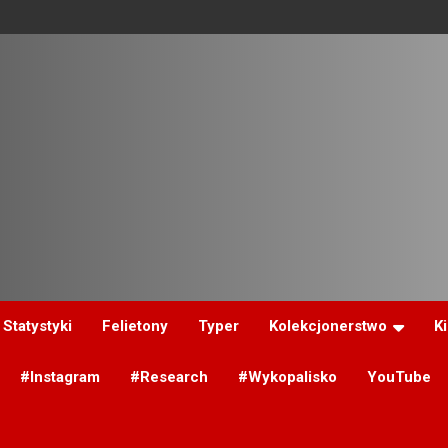
Statystyki
Felietony
Typer
Kolekcjonerstwo
K
#Instagram
#Research
#Wykopalisko
YouTube