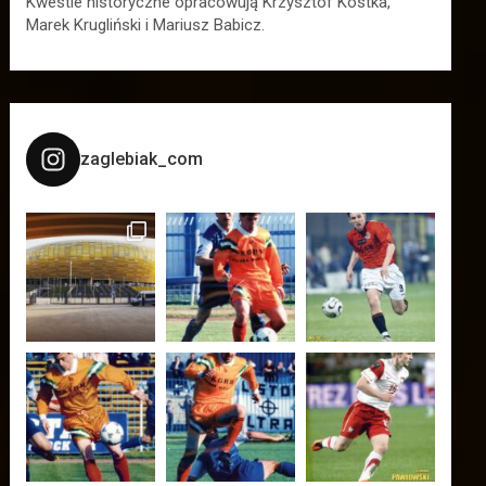
Kwestie historyczne opracowują Krzysztof Kostka,
Marek Krugliński i Mariusz Babicz.
zaglebiak_com