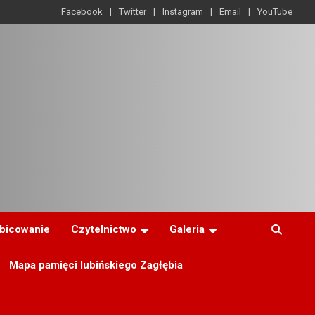
Facebook
Twitter
Instagram
Email
YouTube
ibicowanie
Czytelnictwo
Galeria
Mapa pamięci lubińskiego Zagłębia