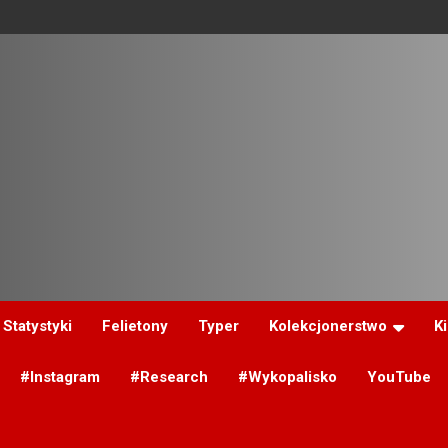
Statystyki
Felietony
Typer
Kolekcjonerstwo
K
#Instagram
#Research
#Wykopalisko
YouTube