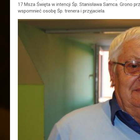
17 Msza Święta w intencji Śp. Stanisława Samca. Grono przyja
wspomnieć osobę Śp. trenera i przyjaciela.