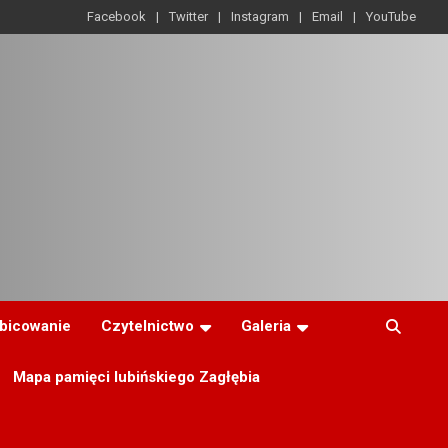
Facebook
Twitter
Instagram
Email
YouTube
ibicowanie
Czytelnictwo
Galeria
Mapa pamięci lubińskiego Zagłębia