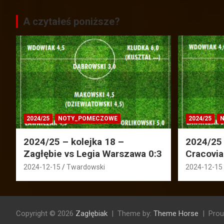
A czytałeś poniższe?
2024/25
NOTY_POMECZOWE
2024/25
N
2024/25 – kolejka 18 –
2024/25 
Zagłębie vs Legia Warszawa 0:3
Cracovia
2024-12-15
Twardowski
2024-12-15
Copyright © 2026
Zagłębiak
Theme by:
Theme Horse
Prou