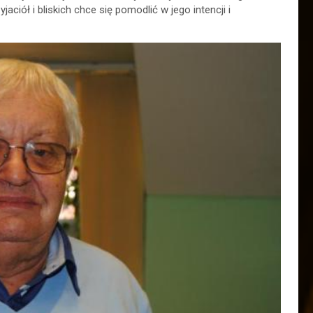
ciół i bliskich chce się pomodlić w jego intencji i