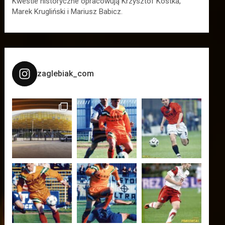
Kwestie historyczne opracowują Krzysztof Kostka,
Marek Krugliński i Mariusz Babicz.
zaglebiak_com