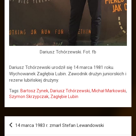
Dariusz Tchórzewski. Fot. fb
Dariusz Tchórzewski urodził się 14 marca 1981 roku.
Wychowanek Zagłębia Lubin. Zawodnik drużyn juniorskich i
rezerw lubińskiej drużyny.
Tags:
Bartosz Zynek
,
Dariusz Tchórzewski
,
Michał Markowski
,
Szymon Skrzypczak
,
Zagłębie Lubin
Nawigacja
14 marca 1983 r. zmarł Stefan Lewandowski
wpisu