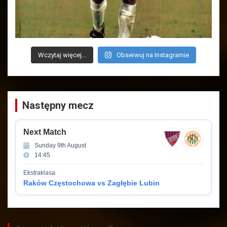
Wczytaj więcej...
Obserwuj na Instagramie
Następny mecz
Next Match
Sunday 9th August
14:45
Ekstraklasa
Raków Częstochowa vs Zagłębie Lubin