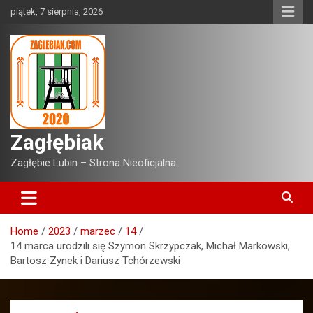
Skip
piątek, 7 sierpnia, 2026
to
content
Zagłębiak
Zagłębie Lubin – Strona Nieoficjalna
Home
2023
marzec
14
14 marca urodzili się Szymon Skrzypczak, Michał Markowski,
Bartosz Zynek i Dariusz Tchórzewski