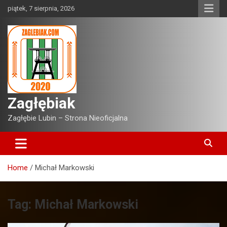
Skip
piątek, 7 sierpnia, 2026
to
content
Zagłębiak
Zagłębie Lubin – Strona Nieoficjalna
Home
Michał Markowski
Tag:
Michał Markowski