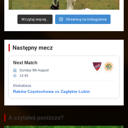
Wczytaj więcej...
Obserwuj na Instagramie
Następny mecz
Next Match
Sunday 9th August
14:45
Ekstraklasa
Raków Częstochowa vs Zagłębie Lubin
A czytałeś poniższe?