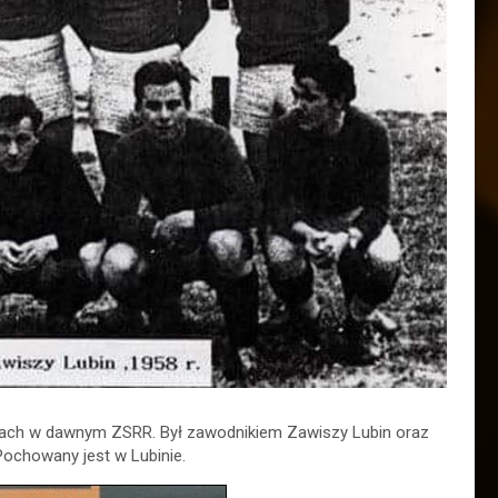
Hałach w dawnym ZSRR. Był zawodnikiem Zawiszy Lubin oraz
 Pochowany jest w Lubinie.