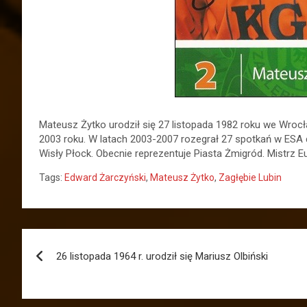
Mateusz Żytko urodził się 27 listopada 1982 roku we Wroc
2003 roku. W latach 2003-2007 rozegrał 27 spotkań w ESA d
Wisły Płock. Obecnie reprezentuje Piasta Żmigród. Mistrz E
Tags:
Edward Żarczyński
,
Mateusz Żytko
,
Zagłębie Lubin
Nawigacja
26 listopada 1964 r. urodził się Mariusz Olbiński
wpisu