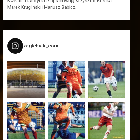
Kwestie historyczne opracowują Krzysztof Kostka,
Marek Krugliński i Mariusz Babicz.
zaglebiak_com