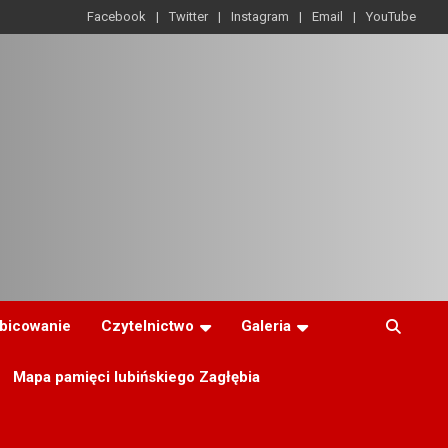
Facebook
Twitter
Instagram
Email
YouTube
ibicowanie
Czytelnictwo
Galeria
Mapa pamięci lubińskiego Zagłębia