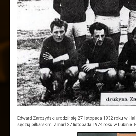
Edward Żarczyński urodził się 27 listopada 1932 roku w 
sędzią piłkarskim. Zmarł 27 listopada 1974 roku w Lubinie.