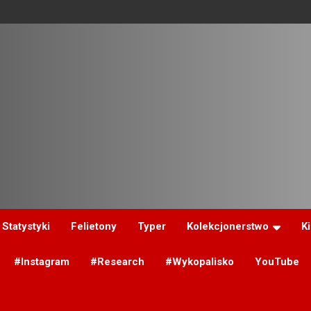
Statystyki
Felietony
Typer
Kolekcjonerstwo
K
#Instagram
#Research
#Wykopalisko
YouTube