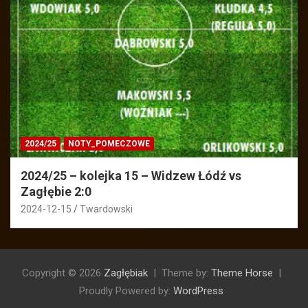
2024/25
NOTY_POMECZOWE
2024/25 – kolejka 15 – Widzew Łódź vs
Zagłębie 2:0
2024-12-15
Twardowski
Copyright © 2026
Zagłębiak
Theme by:
Theme Horse
Proudly Powered by:
WordPress