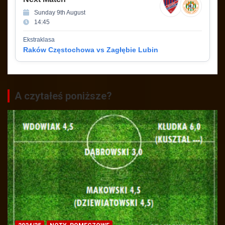
Sunday 9th August
14:45
Ekstraklasa
Raków Częstochowa vs Zagłębie Lubin
A czytałeś poniższe?