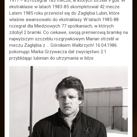
1977 – 85 rozegrał 183 mecze, w których strzelił 9 goli. W
ekstraklasie w latach 1983-85 skompletował 42 mecze.
Latem 1985 roku przeniósł się do Zagłębia Lubin, które
właśnie awansowało do ekstraklasy. W latach 1985-88
rozegrał dla Miedziowych 77 spotkaniach, w których
zdobył 2 bramki. Co ciekawe, swoją premierową bramkę na
najwyższym szczeblu rozgrywkowym Marian strzelił w
meczu Zagłębia z … Górnikiem Wałbrzych! 16.04.1986
pokonując Marka Grzywacza dał zwycięstwo 2:1
przybliżając lubinian do utrzymania w lidze.