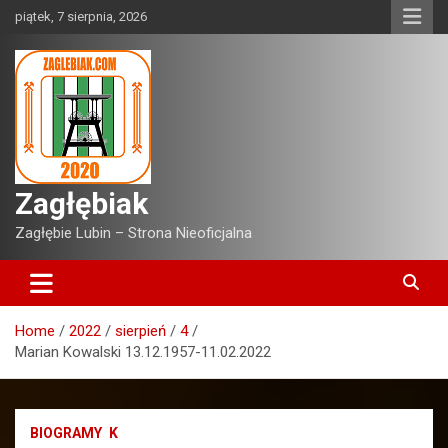
Skip
piątek, 7 sierpnia, 2026
to
content
Zagłębiak
Zagłębie Lubin – Strona Nieoficjalna
Home
2022
sierpień
4
Marian Kowalski 13.12.1957-11.02.2022
BIOGRAMY
K