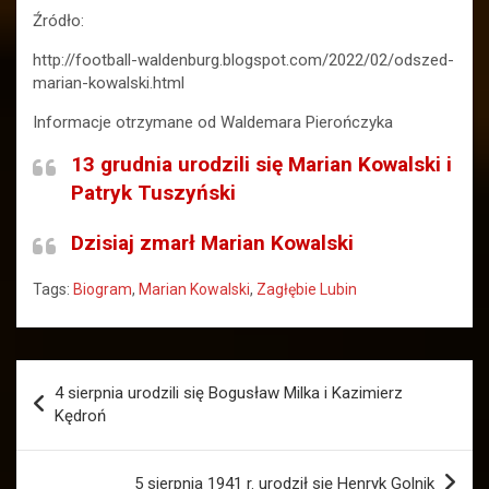
Źródło:
http://football-waldenburg.blogspot.com/2022/02/odszed-
marian-kowalski.html
Informacje otrzymane od Waldemara Pierończyka
13 grudnia urodzili się Marian Kowalski i
Patryk Tuszyński
Dzisiaj zmarł Marian Kowalski
Tags:
Biogram
,
Marian Kowalski
,
Zagłębie Lubin
Nawigacja
4 sierpnia urodzili się Bogusław Milka i Kazimierz
wpisu
Kędroń
5 sierpnia 1941 r. urodził się Henryk Golnik