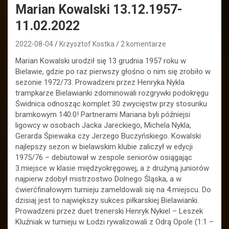
Marian Kowalski 13.12.1957-
11.02.2022
2022-08-04
Krzysztof Kostka
2 komentarze
Marian Kowalski urodził się 13 grudnia 1957 roku w
Bielawie, gdzie po raz pierwszy głośno o nim się zrobiło w
sezonie 1972/73. Prowadzeni przez Henryka Nykla
trampkarze Bielawianki zdominowali rozgrywki podokręgu
Świdnica odnosząc komplet 30 zwycięstw przy stosunku
bramkowym 140:0! Partnerami Mariana byli późniejsi
ligowcy w osobach Jacka Jareckiego, Michela Nykla,
Gerarda Śpiewaka czy Jerzego Buczyńskiego. Kowalski
najlepszy sezon w bielawskim klubie zaliczył w edycji
1975/76 – debiutował w zespole seniorów osiągając
3.miejsce w klasie międzyokręgowej, a z drużyną juniorów
najpierw zdobył mistrzostwo Dolnego Śląska, a w
ćwierćfinałowym turnieju zameldowali się na 4.miejscu. Do
dzisiaj jest to największy sukces piłkarskiej Bielawianki.
Prowadzeni przez duet trenerski Henryk Nykiel – Leszek
Kluźniak w turnieju w Łodzi rywalizowali z Odrą Opole (1:1 –