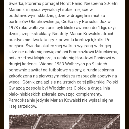
Świerka, któremu pomagał Horst Panic. Niespełna 20-letni
Marian z miejsca wywalczył sobie miejsce w
podstawowym składzie, gdzie w drugiej linii miał za
partnerów Obuchowskiego, Ciołka czy Borsuka. Już w
1978 roku wałbrzyszanie byli blisko awansu do 1.ligi, czyli
dzisiejszej ekstraklasy. Niestety, Marian Kowalski stracił
praktycznie dwa lata gry z powodu kontuzji łękotki. Po
odejściu Świerka skutecznej walki o wygraną w drugiej
lidze nie udało się nawiązać ani Franciszkowi Mikuckiemu,
ani Józefowi Majdurze, a udało się Horstowi Panicowi w
drugiej kadencji. Wiosną 1983 Wałbrzych po 9 latach
ponownie zawitał na futbolowe salony, a runda jesienna
zakończona na pierwszym miejscu rozbudziła apetyty na
więcej. Górnik znalazł się na ustach całej piłkarskiej Polski.
Gwiazdą zespołu był Włodzimierz Ciołek, a druga linia
biało-niebieskich zbierała zewsząd komplementy.
Paradoksalnie jedynie Marian Kowalski nie wpisał się na
listę strzelców.