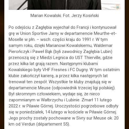
Marian Kowalski. Fot. Jerzy Kosiński
Po odejściu z Zagłębia wyjechał do Francji i kontynuował
grę w Union Sportive Jarny w departamencie Meurthe-et-
Moselle w płn. – wsch. części kraju do 1991 r. W tym
samym roku, dzięki Marianowi Kowalskiemu, Waldemar
Pierończyk i Paweł Bąk (byli zawodnicy Zagłębia Lubin)
przenoszą się z Miedzi Legnica do UST Thierville, gdzie
przez kilka lat grają razem. Następnymi klubami
Kowalskiego były VHF Fresnes i FC Dugny. W tym ostatnim
klubie zakończył karierę, a przez kilka następnych lat
trenował ten zespół. Wszystkie te kluby znajdują się w
departamencie Meuse (odpowiednik trzeciej ligi polskiej).
Był skromnym człowiekiem, wydaje się, że nieco
zapomnianym w Wałbrzychu i Lubinie. Zmarł 11 lutego
2022 r. w Pilawie Górnej. Uroczystości pogrzebowe odbyły
się w poniedziałek, 14 lutego w kościele w Piławie Górnej.
Jego prochy zostały pochowane w Sivry sur Meuse ok. 20
km od Verdun (département 55).