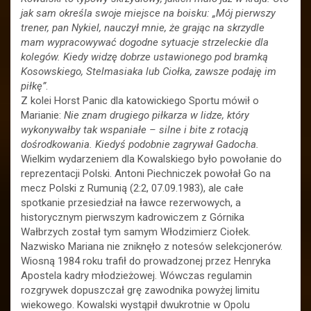
jak sam określa swoje miejsce na boisku: „Mój pierwszy
trener, pan Nykiel, nauczył mnie, że grając na skrzydle
mam wypracowywać dogodne sytuacje strzeleckie dla
kolegów. Kiedy widzę dobrze ustawionego pod bramką
Kosowskiego, Stelmasiaka lub Ciołka, zawsze podaję im
piłkę”
.
Z kolei Horst Panic dla katowickiego Sportu mówił o
Marianie:
Nie znam drugiego piłkarza w lidze, który
wykonywałby tak wspaniałe – silne i bite z rotacją
dośrodkowania. Kiedyś podobnie zagrywał Gadocha.
Wielkim wydarzeniem dla Kowalskiego było powołanie do
reprezentacji Polski. Antoni Piechniczek powołał Go na
mecz Polski z Rumunią (2:2, 07.09.1983), ale całe
spotkanie przesiedział na ławce rezerwowych, a
historycznym pierwszym kadrowiczem z Górnika
Wałbrzych został tym samym Włodzimierz Ciołek.
Nazwisko Mariana nie zniknęło z notesów selekcjonerów.
Wiosną 1984 roku trafił do prowadzonej przez Henryka
Apostela kadry młodzieżowej. Wówczas regulamin
rozgrywek dopuszczał grę zawodnika powyżej limitu
wiekowego. Kowalski wystąpił dwukrotnie w Opolu