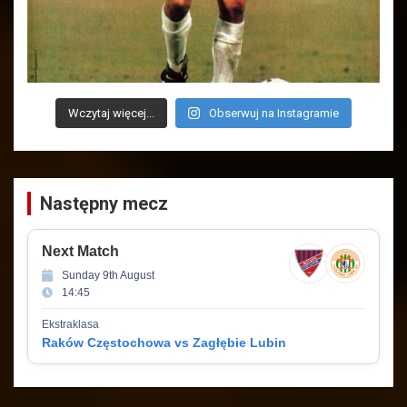
Wczytaj więcej...
Obserwuj na Instagramie
Następny mecz
Next Match
Sunday 9th August
14:45
Ekstraklasa
Raków Częstochowa vs Zagłębie Lubin