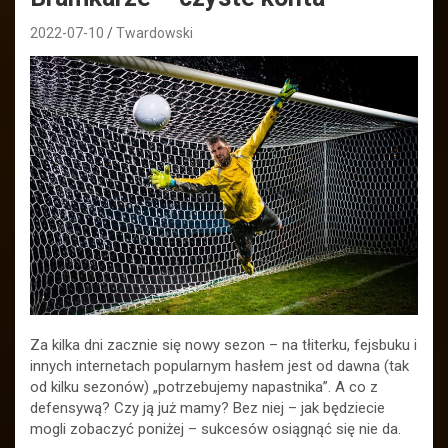
2022-07-10
Twardowski
Za kilka dni zacznie się nowy sezon – na tłiterku, fejsbuku i
innych internetach popularnym hasłem jest od dawna (tak
od kilku sezonów) „potrzebujemy napastnika”. A co z
defensywą? Czy ją już mamy? Bez niej – jak będziecie
mogli zobaczyć poniżej – sukcesów osiągnąć się nie da.