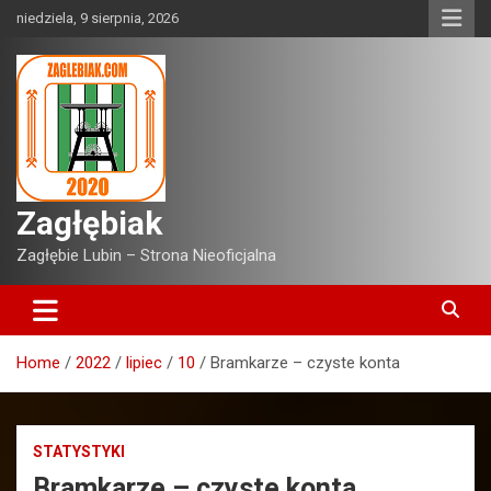
Skip
niedziela, 9 sierpnia, 2026
to
content
Zagłębiak
Zagłębie Lubin – Strona Nieoficjalna
Home
2022
lipiec
10
Bramkarze – czyste konta
STATYSTYKI
Bramkarze – czyste konta