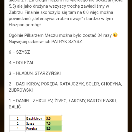
siebie 2:1. Za drugim razem nic wielkiego nie pokazał (nota
5,5) ale jako drużyna wszyscy trochę zawiedliśmy w
Zabrzu. Finalnie skończyło się tam na 0:0 więc można
powiedzieć „defensywa zrobiła swoje” i bardzo w tym
Hiszpan pomógł.
Ogólnie Piłkarzem Meczu można było zostać 34 razy
Najwięcej uzbierał ich PATRYK SZYSZ.
6 – SZYSZ
4 – DOLEŻAL
3 – HŁADUN, STARZYŃSKI
2 – BASHKIROV, PORĘBA, RATAJCZYK, SOLER, CHODYNA,
ŻUBROWSKI
1 – DANIEL, ZHIGULEV, ŻIVEC, ŁAKOMY, BARTOLEWSKI,
BALIĆ