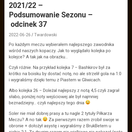
2021/22 –
Podsumowanie Sezonu –
odcinek 37
2022-06-26
Twardowski
Po każdym meczu wybierałem najlepszego zawodnika
wśród naszych kopaczy. Jak to wyglądało kolejka po
kolejce? A tak jak na obrazku…
Czyli różnie. Na przykład kolejka 7 – Bashkirov był za
krótko na boisku by dostać notę, no ale strzelił gola na 1:0
i wygraliśmy dzięki temu z Piastem w Gliwicach.
Albo kolejka 26 – Doleżal najlepszy z notą 4,5 czyli zagrał
słabo, poniżej noty wejściowej ale był najmniej
beznadziejny… czyli najlepszy tego dnia
Soler nie miał dobrej prasy a tu nagle 2 tytuły Piłkarza
Meczu? A no tak
Za pierwszym razem zrobił swoje w
obronie + dołożył asystę i wygraliśmy z BrukBetem u