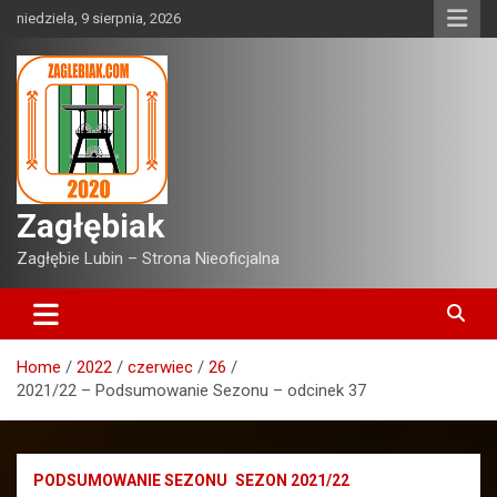
Skip
niedziela, 9 sierpnia, 2026
to
content
Zagłębiak
Zagłębie Lubin – Strona Nieoficjalna
Home
2022
czerwiec
26
2021/22 – Podsumowanie Sezonu – odcinek 37
PODSUMOWANIE SEZONU
SEZON 2021/22