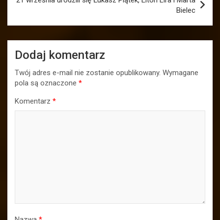
21 września urodzili się Łukasz Piątek, Elton Lira i Marta
Bielec
Dodaj komentarz
Twój adres e-mail nie zostanie opublikowany.
Wymagane
pola są oznaczone
*
Komentarz
*
Nazwa
*