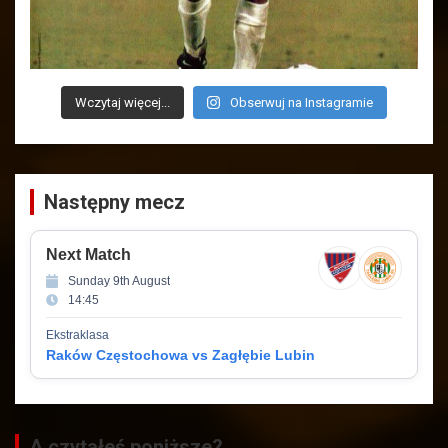
Wczytaj więcej...
Obserwuj na Instagramie
Następny mecz
Next Match
Sunday 9th August
14:45
Ekstraklasa
Raków Częstochowa vs Zagłębie Lubin
A czytałeś poniższe?