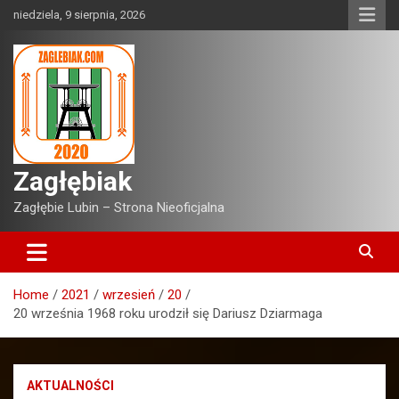
Skip
niedziela, 9 sierpnia, 2026
to
content
Zagłębiak
Zagłębie Lubin – Strona Nieoficjalna
Home
2021
wrzesień
20
20 września 1968 roku urodził się Dariusz Dziarmaga
AKTUALNOŚCI