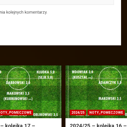
nia kolejnych komentarzy.
OTY_POMECZOWE
2024/25
NOTY_POMECZOWE
– kolejka 17 –
2024/25 – kolejka 16 –