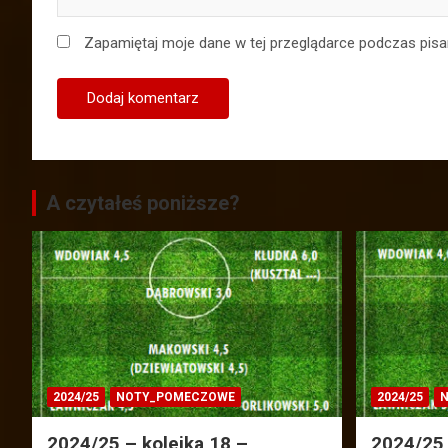
Zapamiętaj moje dane w tej przeglądarce podczas pisa
A czytałeś poniższe?
2024/25
NOTY_POMECZOWE
2024/25
N
2024/25 – kolejka 18 –
2024/25 