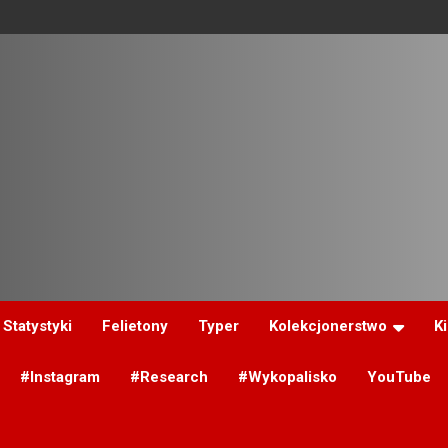
Statystyki
Felietony
Typer
Kolekcjonerstwo
K
#Instagram
#Research
#Wykopalisko
YouTube