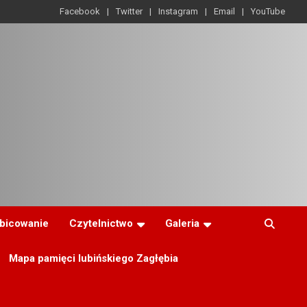
Facebook
Twitter
Instagram
Email
YouTube
ibicowanie
Czytelnictwo
Galeria
Mapa pamięci lubińskiego Zagłębia