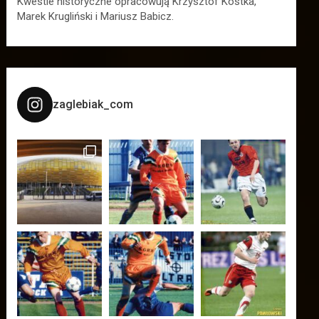
Kwestie historyczne opracowują Krzysztof Kostka,
Marek Krugliński i Mariusz Babicz.
zaglebiak_com