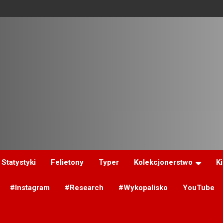
Statystyki
Felietony
Typer
Kolekcjonerstwo
K
#Instagram
#Research
#Wykopalisko
YouTube