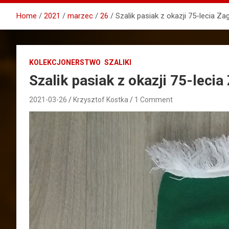
Home
2021
marzec
26
Szalik pasiak z okazji 75-lecia Za
KOLEKCJONERSTWO
SZALIKI
Szalik pasiak z okazji 75-lecia
2021-03-26
Krzysztof Kostka
1 Comment