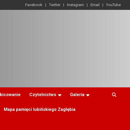
Facebook
Twitter
Instagram
Email
YouTube
ibicowanie
Czytelnictwo
Galeria
Mapa pamięci lubińskiego Zagłębia