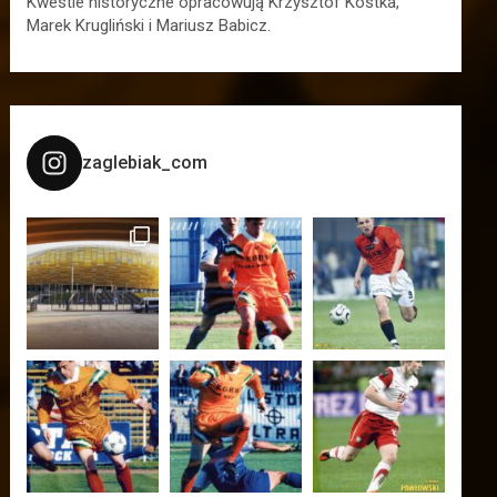
Kwestie historyczne opracowują Krzysztof Kostka,
Marek Krugliński i Mariusz Babicz.
zaglebiak_com