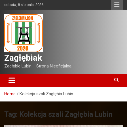
Skip
sobota, 8 sierpnia, 2026
to
content
Zagłębiak
Zagłębie Lubin – Strona Nieoficjalna
Home
Kolekcja szali Zagłębia Lubin
Tag:
Kolekcja szali Zagłębia Lubin