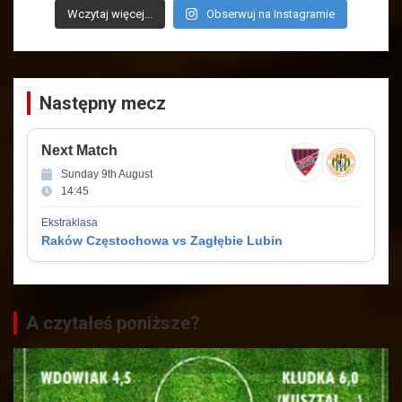
Wczytaj więcej...
Obserwuj na Instagramie
Następny mecz
Next Match
Sunday 9th August
14:45
Ekstraklasa
Raków Częstochowa vs Zagłębie Lubin
A czytałeś poniższe?