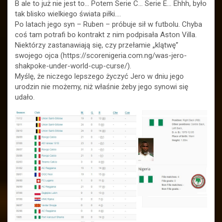
B ale to już nie jest to… Potem Serie C… Serie E… Ehhh, było
tak blisko wielkiego świata piłki….
Po latach jego syn – Ruben – próbuje sił w futbolu. Chyba
coś tam potrafi bo kontrakt z nim podpisała Aston Villa.
Niektórzy zastanawiają się, czy przełamie „klątwę”
swojego ojca (https://scorenigeria.com.ng/was-jero-
shakpoke-under-world-cup-curse/).
Myślę, że niczego lepszego życzyć Jero w dniu jego
urodzin nie możemy, niż właśnie żeby jego synowi się
udało.