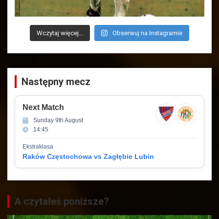
Wczytaj więcej...
Obserwuj na Instagramie
Następny mecz
Next Match
Sunday 9th August
14:45
Ekstraklasa
Raków Częstochowa vs Zagłębie Lubin
A czytałeś poniższe?