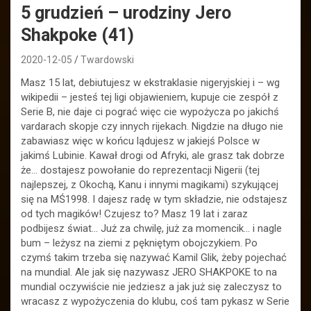
5 grudzień – urodziny Jero
Shakpoke (41)
2020-12-05
Twardowski
Masz 15 lat, debiutujesz w ekstraklasie nigeryjskiej i – wg
wikipedii – jesteś tej ligi objawieniem, kupuje cie zespół z
Serie B, nie daje ci pograć więc cie wypożycza po jakichś
vardarach skopje czy innych rijekach. Nigdzie na długo nie
zabawiasz więc w końcu lądujesz w jakiejś Polsce w
jakimś Lubinie. Kawał drogi od Afryki, ale grasz tak dobrze
że… dostajesz powołanie do reprezentacji Nigerii (tej
najlepszej, z Okochą, Kanu i innymi magikami) szykującej
się na MŚ1998. I dajesz radę w tym składzie, nie odstajesz
od tych magików! Czujesz to? Masz 19 lat i zaraz
podbijesz świat… Już za chwilę, już za momencik… i nagle
bum – leżysz na ziemi z pękniętym obojczykiem. Po
czymś takim trzeba się nazywać Kamil Glik, żeby pojechać
na mundial. Ale jak się nazywasz JERO SHAKPOKE to na
mundial oczywiście nie jedziesz a jak już się zaleczysz to
wracasz z wypożyczenia do klubu, coś tam pykasz w Serie