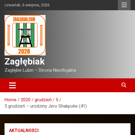
Skip
czwartek, 6 sierpnia, 2026
to
content
Zagłębiak
Zagłębie Lubin – Strona Nieoficjalna
Home
2020
grudzień
5
5 grudzień – urodziny Jero Shakpoke (41)
AKTUALNOŚCI