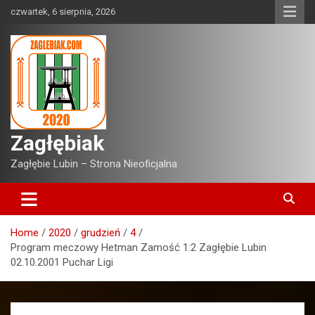
Skip
czwartek, 6 sierpnia, 2026
to
content
Zagłębiak
Zagłębie Lubin – Strona Nieoficjalna
Home
2020
grudzień
4
Program meczowy Hetman Zamość 1:2 Zagłębie Lubin
02.10.2001 Puchar Ligi