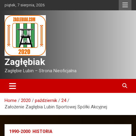
Skip
piątek, 7 sierpnia, 2026
to
content
Zagłębiak
Zagłębie Lubin – Strona Nieoficjalna
Home
2020
październik
24
Założenie Zagłębia Lubin Sportowej Spółki Akcyjnej
1990-2000
HISTORIA