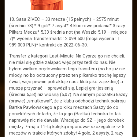
10. Sasa ŻIVEC – 33 mecze (15 pełnych) – 2575 minut
(średnio 78).* 9 goli* 7 asyst* 4 kluczowe podania* 3 razy
Piłkarz Meczu* 5,33 średnia not (na Weszlo 5,19 – miejsce
7)* wycena Transfermarkt : 2 099 500 (moja wycena : 1
989 000 PLN)* kontrakt do 2022-06-30.
Transfer z kategorii Last-Minute. Na Cyprze go nie chcieli,
nie miał się gdzie załapać więc przyszedł do nas. Nie
byłem wielkim orędownikiem tego transferu (no bo już nie
młody, no bo odrzucony przez ten piłkarsko trochę lepszy
świat, więc pewnie potraktuje nasz klub jako zajezdnię) a
muszę przyznać – sprawdził się. Lepiej grał jesienią
(średnia 5,53) niż wiosną (5,07). Na samym początku każdy
(prawie) „smutkował”, że z klubu odchodzi technik pokroju
Bartka Pawłowskiego a po kilku meczach Saszy do co
poniektórych dotarło, że ta jego (Bartka) technika to tak
naprawdę nic nie dawała. Wracając do SŻ – jego dorobek
między 7-mą a 11-tą kolejką imponował szczególnie -> 5
meczów w trakcie których zdobył 4 gole, 2 asysty, 2 razy