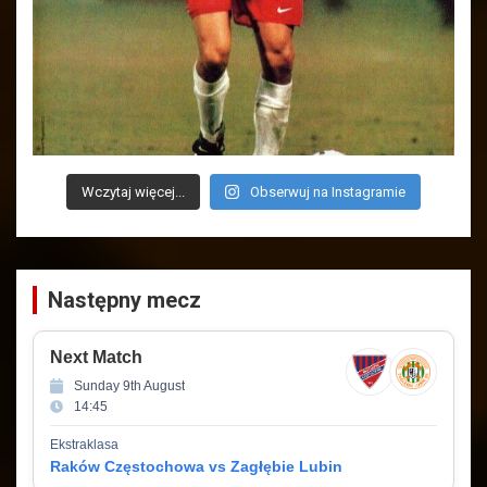
Wczytaj więcej...
Obserwuj na Instagramie
Następny mecz
Next Match
Sunday 9th August
14:45
Ekstraklasa
Raków Częstochowa vs Zagłębie Lubin