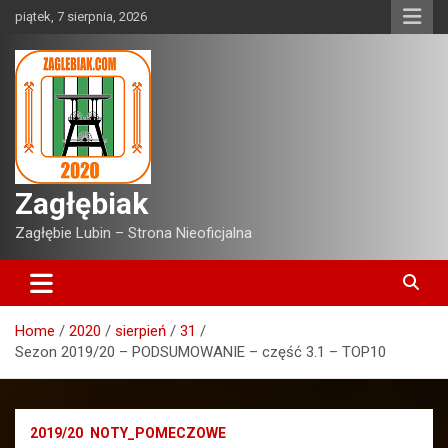
Skip
piątek, 7 sierpnia, 2026
to
content
Zagłębiak
Zagłębie Lubin – Strona Nieoficjalna
Home
2020
sierpień
31
Sezon 2019/20 – PODSUMOWANIE – część 3.1 – TOP10
2019/20
NOTY_POMECZOWE