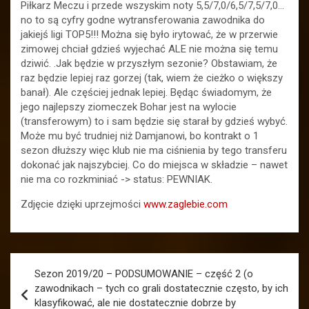
Piłkarz Meczu i przede wszyskim noty 5,5/7,0/6,5/7,5/7,0…
no to są cyfry godne wytransferowania zawodnika do
jakiejś ligi TOP5!!! Można się było irytować, że w przerwie
zimowej chciał gdzieś wyjechać ALE nie można się temu
dziwić. .Jak będzie w przyszłym sezonie? Obstawiam, że
raz będzie lepiej raz gorzej (tak, wiem że cieżko o większy
banał). Ale częściej jednak lepiej. Będąc świadomym, że
jego najlepszy ziomeczek Bohar jest na wylocie
(transferowym) to i sam będzie się starał by gdzieś wybyć.
Może mu być trudniej niż Damjanowi, bo kontrakt o 1
sezon dłuższy więc klub nie ma ciśnienia by tego transferu
dokonać jak najszybciej. Co do miejsca w składzie – nawet
nie ma co rozkminiać -> status: PEWNIAK.
Zdjęcie dzięki uprzejmości
www.zaglebie.com
Nawigacja
Sezon 2019/20 – PODSUMOWANIE – część 2 (o
wpisu
zawodnikach – tych co grali dostatecznie często, by ich
klasyfikować, ale nie dostatecznie dobrze by