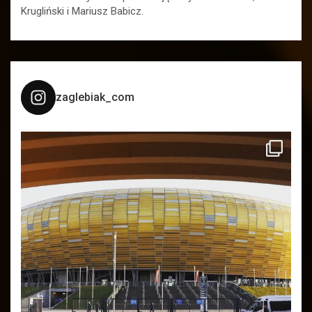
Krugliński i Mariusz Babicz.
zaglebiak_com