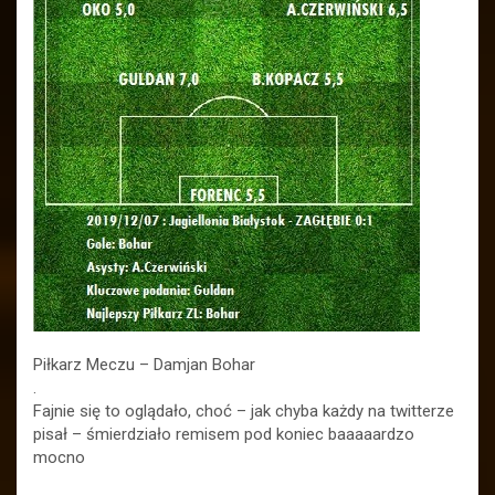
Piłkarz Meczu – Damjan Bohar
.
Fajnie się to oglądało, choć – jak chyba każdy na twitterze
pisał – śmierdziało remisem pod koniec baaaaardzo
mocno