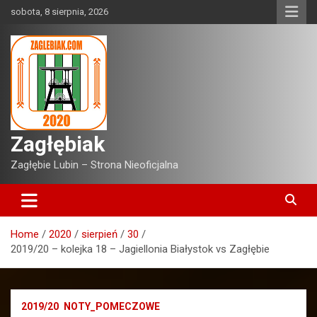
Skip
sobota, 8 sierpnia, 2026
to
content
Zagłębiak
Zagłębie Lubin – Strona Nieoficjalna
Home
2020
sierpień
30
2019/20 – kolejka 18 – Jagiellonia Białystok vs Zagłębie
2019/20
NOTY_POMECZOWE