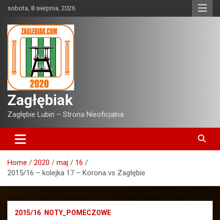
Skip
sobota, 8 sierpnia, 2026
to
content
Zagłębiak
Zagłębie Lubin – Strona Nieoficjalna
Home
2020
maj
16
2015/16 – kolejka 17 – Korona vs Zagłębie
2015/16
NOTY_POMECZOWE