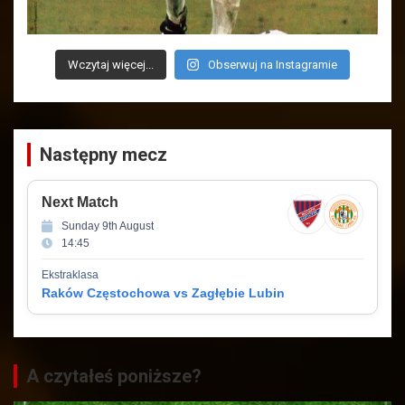
Wczytaj więcej...
Obserwuj na Instagramie
Następny mecz
Next Match
Sunday 9th August
14:45
Ekstraklasa
Raków Częstochowa vs Zagłębie Lubin
A czytałeś poniższe?