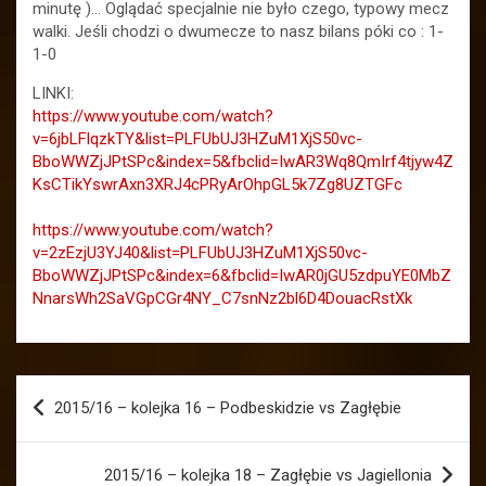
minutę
)… Oglądać specjalnie nie było czego, typowy mecz
walki. Jeśli chodzi o dwumecze to nasz bilans póki co : 1-
1-0
LINKI:
https://www.youtube.com/watch?
v=6jbLFlqzkTY&list=PLFUbUJ3HZuM1XjS50vc-
BboWWZjJPtSPc&index=5&fbclid=IwAR3Wq8QmIrf4tjyw4Z
KsCTikYswrAxn3XRJ4cPRyArOhpGL5k7Zg8UZTGFc
https://www.youtube.com/watch?
v=2zEzjU3YJ40&list=PLFUbUJ3HZuM1XjS50vc-
BboWWZjJPtSPc&index=6&fbclid=IwAR0jGU5zdpuYE0MbZ
NnarsWh2SaVGpCGr4NY_C7snNz2bl6D4DouacRstXk
Nawigacja
2015/16 – kolejka 16 – Podbeskidzie vs Zagłębie
wpisu
2015/16 – kolejka 18 – Zagłębie vs Jagiellonia