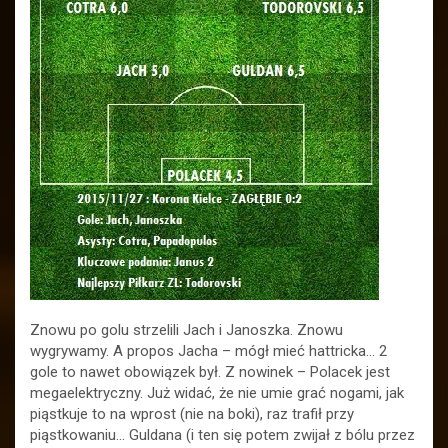
Znowu po golu strzelili Jach i Janoszka. Znowu
wygrywamy. A propos Jacha – mógł mieć hattricka… 2
gole to nawet obowiązek był. Z nowinek – Polacek jest
megaelektryczny. Już widać, że nie umie grać nogami, jak
piąstkuje to na wprost (nie na boki), raz trafił przy
piąstkowaniu… Guldana (i ten się potem zwijał z bólu przez