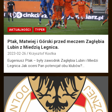
AKTUALNOŚCI
TYPER
Ptak, Matwiej i Górski przed meczem Zagłębia
Lubin z Miedzią Legnica.
2023-02-26
Krzysztof Kostka
Eugeniusz Ptak – były zawodnik Zagłębia Lubin i Miedzi
Legnica Jak oceni Pan potencjał obu klubów?…