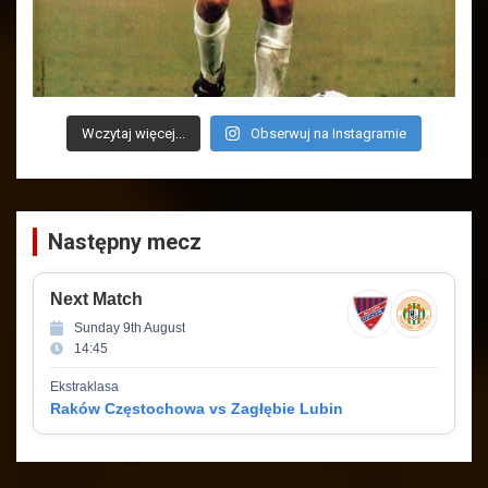
Wczytaj więcej...
Obserwuj na Instagramie
Następny mecz
Next Match
Sunday 9th August
14:45
Ekstraklasa
Raków Częstochowa vs Zagłębie Lubin