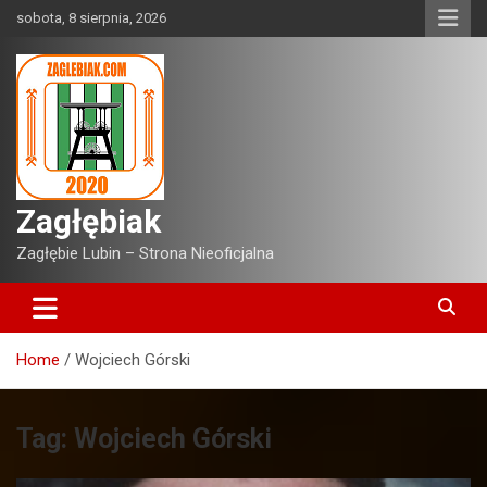
Skip
sobota, 8 sierpnia, 2026
to
content
Zagłębiak
Zagłębie Lubin – Strona Nieoficjalna
Home
Wojciech Górski
Tag:
Wojciech Górski