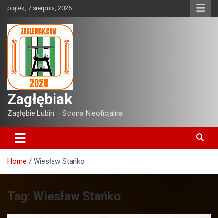
Skip
piątek, 7 sierpnia, 2026
to
content
Zagłębiak
Zagłębie Lubin – Strona Nieoficjalna
Home
Wiesław Stańko
Tag:
Wiesław Stańko