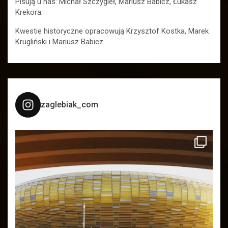
Pisują u nas: Michał Szczygieł, Mariusz Babicz, Łukasz
Krekora.
Kwestie historyczne opracowują Krzysztof Kostka, Marek
Krugliński i Mariusz Babicz.
zaglebiak_com