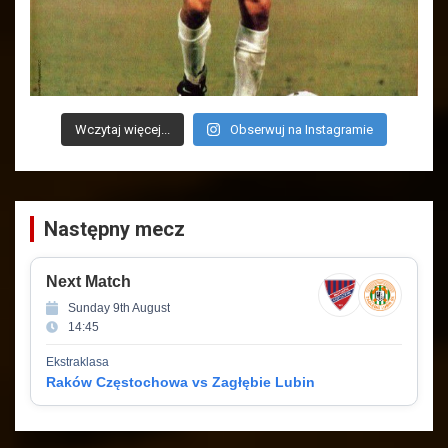
Wczytaj więcej...
Obserwuj na Instagramie
Następny mecz
Next Match
Sunday 9th August
14:45
Ekstraklasa
Raków Częstochowa vs Zagłębie Lubin