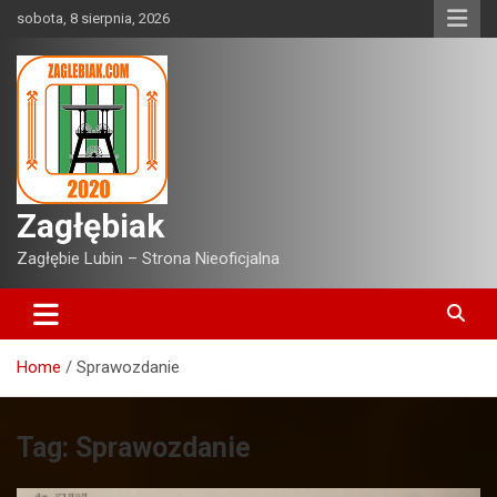
Skip
sobota, 8 sierpnia, 2026
to
content
Zagłębiak
Zagłębie Lubin – Strona Nieoficjalna
Home
Sprawozdanie
Tag:
Sprawozdanie