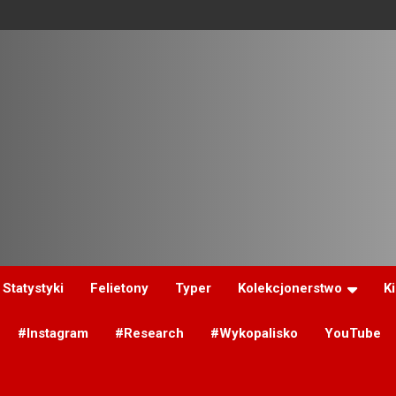
Statystyki
Felietony
Typer
Kolekcjonerstwo
K
#Instagram
#Research
#Wykopalisko
YouTube