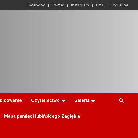
Facebook
Twitter
Instagram
Email
YouTube
ibicowanie
Czytelnictwo
Galeria
Mapa pamięci lubińskiego Zagłębia