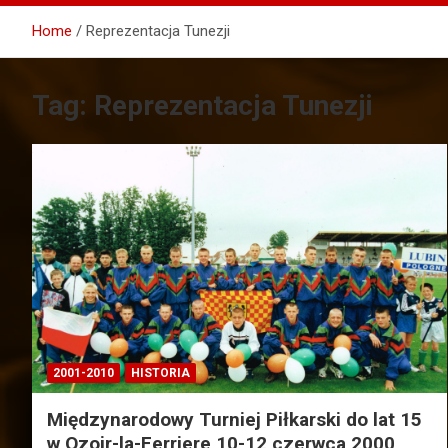
Home
Reprezentacja Tunezji
Tag:
Reprezentacja Tunezji
2001-2010
HISTORIA
Międzynarodowy Turniej Piłkarski do lat 15
w Ozoir-la-Ferriere 10-12 czerwca 2000