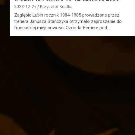
2023-12-27
Krzysztof Kostka
Zagłębie Lubin rocznik 1984-1985 prowadzone przez
trenera Janusza Stańczyka otrzymało zaproszenie do
francuskiej miejscowości Ozoir-la-Ferriere pod…