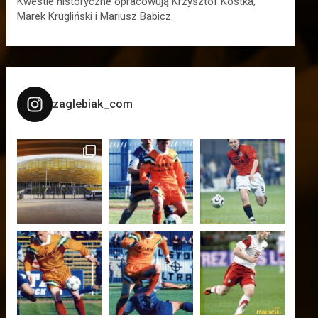
Kwestie historyczne opracowują Krzysztof Kostka,
Marek Krugliński i Mariusz Babicz.
zaglebiak_com