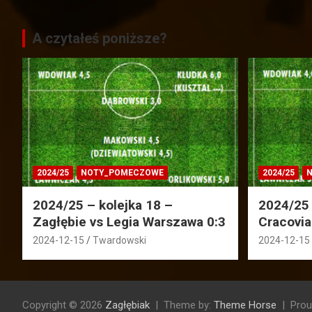
A czytałeś poniższe?
2024/25
NOTY_POMECZOWE
2024/25
N
2024/25 – kolejka 18 –
2024/25 
Zagłębie vs Legia Warszawa 0:3
Cracovia
2024-12-15
Twardowski
2024-12-15
Copyright © 2026
Zagłębiak
Theme by:
Theme Horse
Prou