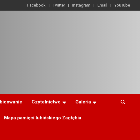
Facebook
Twitter
Instagram
Email
YouTube
ibicowanie
Czytelnictwo
Galeria
Mapa pamięci lubińskiego Zagłębia