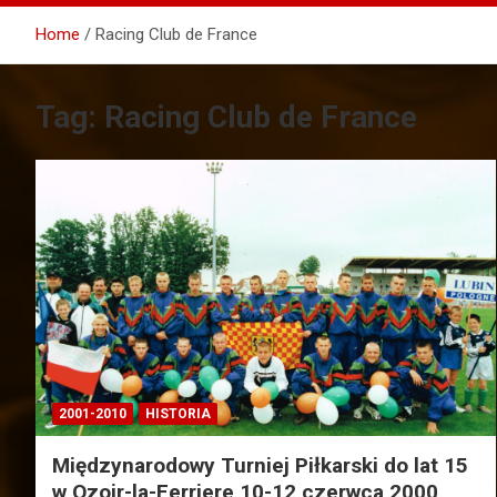
Home
Racing Club de France
Tag:
Racing Club de France
2001-2010
HISTORIA
Międzynarodowy Turniej Piłkarski do lat 15
w Ozoir-la-Ferriere 10-12 czerwca 2000