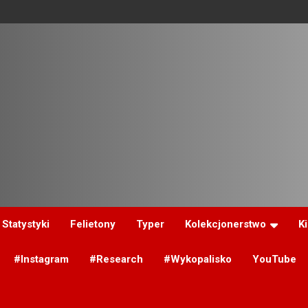
Statystyki
Felietony
Typer
Kolekcjonerstwo
K
#Instagram
#Research
#Wykopalisko
YouTube