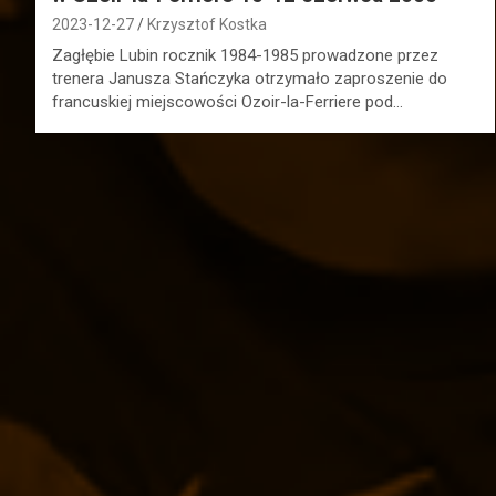
2023-12-27
Krzysztof Kostka
Zagłębie Lubin rocznik 1984-1985 prowadzone przez
trenera Janusza Stańczyka otrzymało zaproszenie do
francuskiej miejscowości Ozoir-la-Ferriere pod…