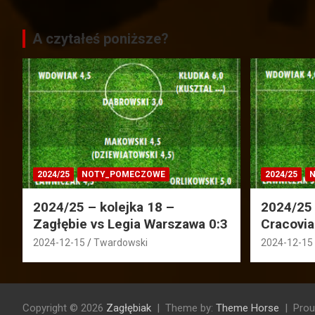
A czytałeś poniższe?
2024/25
NOTY_POMECZOWE
2024/25
N
2024/25 – kolejka 18 –
2024/25 
Zagłębie vs Legia Warszawa 0:3
Cracovia
2024-12-15
Twardowski
2024-12-15
Copyright © 2026
Zagłębiak
Theme by:
Theme Horse
Prou