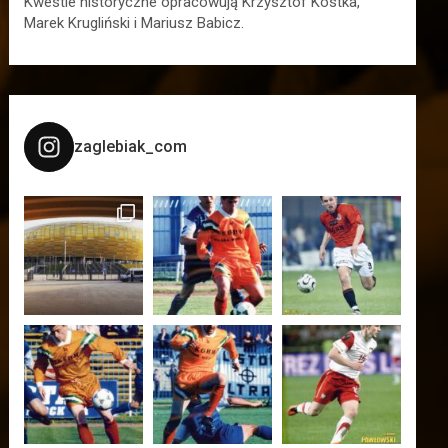
Kwestie historyczne opracowują Krzysztof Kostka,
Marek Krugliński i Mariusz Babicz.
zaglebiak_com