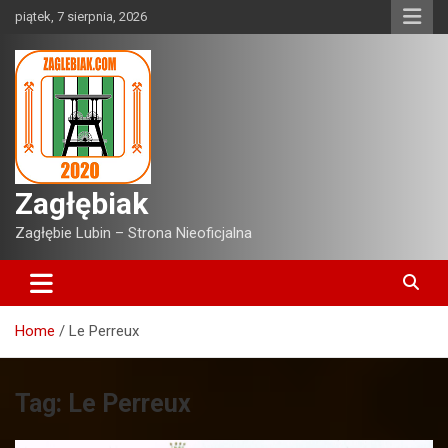
Skip
piątek, 7 sierpnia, 2026
to
content
Zagłębiak
Zagłębie Lubin – Strona Nieoficjalna
Home
Le Perreux
Tag:
Le Perreux