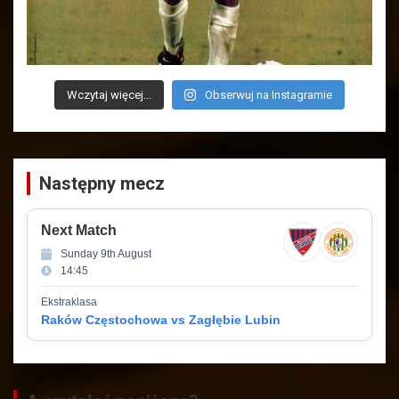
Wczytaj więcej...
Obserwuj na Instagramie
Następny mecz
Next Match
Sunday 9th August
14:45
Ekstraklasa
Raków Częstochowa vs Zagłębie Lubin